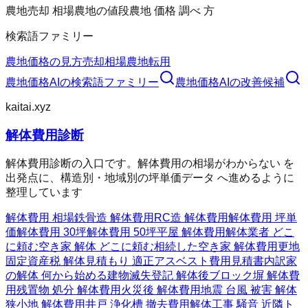
農地売却 相場
農地の値段
農地 価格 調べ 方
検索語ファミリー
農地価格の見方
売却相場
農地転用
農地価格AI
の検索語ファミリー
農地価格AI
の改善候補
kaitai.xyz
解体費用診断
解体費用診断の入口です。解体費用の相場がわからない を
出発点に、構造別・地域別の坪単価データ へ進めるように
整理しています
解体費用 相場
鉄骨造 解体費用
RC造 解体費用
解体費用 坪単
価
解体費用 30坪
解体費用 50坪
平屋 解体費用
解体業者 どこ
に頼む
空き家 解体 どこに頼む
相続した空き家 解体費用
更地
固定資産税 解体
見積もり 適正
アスベスト費用
見積書内訳
家
の解体 何から始める
建物滅失登記 解体後
ブロック塀 解体費
用
残置物 処分 解体費用
火災後 解体費用
地震 台風 被害 解体
狭小地 解体費用
井戸 浄化槽 撤去費用
解体工事 騒音 近隣ト