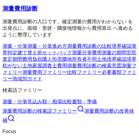
測量費用診断
測量費用診断の入口です。確定測量の費用がわからない を
出発点に、面積・形状・隣接地情報から費用算出 へ進める
ように整理しています
測量・分筆
測量・分筆
進め方
測量費用診断の比較
境界確認
筆
界特定
建て替え前
セットバック測量
分筆費用
測量の期間
官民
査定期間
費用負担
隣人拒否
隣地所有者不明
土地境界確認
境界
杭がない
土地家屋調査士費用
測量費用診断の検索意図
測量フ
ァミリー
測量費用ファミリー
比較ファミリー
必要書類ファミ
リー
地域別ガイド
検索語ファミリー
測量・分筆
見込み額・相場
比較
書類・準備
測量費用診断
の検索語ファミリー
測量費用診断
の改善候
補
Focus