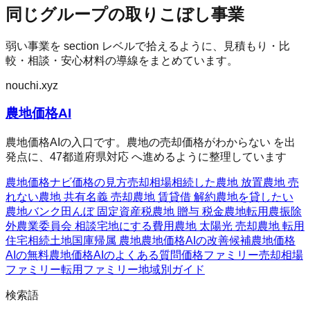
同じグループの取りこぼし事業
弱い事業を section レベルで拾えるように、見積もり・比
較・相談・安心材料の導線をまとめています。
nouchi.xyz
農地価格AI
農地価格AIの入口です。農地の売却価格がわからない を出
発点に、47都道府県対応 へ進めるように整理しています
農地価格ナビ
価格の見方
売却相場
相続した農地 放置
農地 売
れない
農地 共有名義 売却
農地 賃貸借 解約
農地を貸したい
農地バンク
田んぼ 固定資産税
農地 贈与 税金
農地転用
農振除
外
農業委員会 相談
宅地にする費用
農地 太陽光 売却
農地 転用
住宅
相続土地国庫帰属 農地
農地価格AIの改善候補
農地価格
AIの無料
農地価格AIのよくある質問
価格ファミリー
売却相場
ファミリー
転用ファミリー
地域別ガイド
検索語