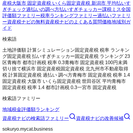
産税
大阪市 固定資産税 いくら
固定資産税 新潟市 平均
払いす
ぎチェック
過払いの調べ方
払いすぎチェッカー
課税ミス全国
評価額ファミリー
税率ランキングファミリー
過払いファミリ
ー
資産税ナビの無料
資産税ナビのよくある質問
価格
地域別ガ
イド
検索語
土地評価額 計算シミュレーション
固定資産税 税率 ランキン
グ
固定資産税 払いすぎチェッカー
固定資産税 ランキング 23
区
青梅市 都市計画税 税率 0.3
青梅市 固定資産税 100円未満
切り捨て
横浜市 固定資産税
固定資産税 北九州市
不動産取得
税 計算
固定資産税 過払い 調べ方
青梅市 固定資産税 税率 1.4
固定資産税 大阪市 いくら
固定資産税 世田谷区 平均
青梅市
固定資産税 税率 1.4 都市計画税 0.3
一宮市 固定資産税
検索語ファミリー
地域
税金
評価額
ランキング
資産税ナビ
の検索語ファミリー
資産税ナビ
の改善候補
sokuryo.mycat.business