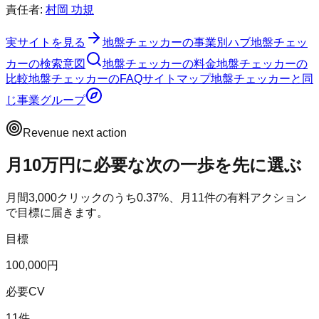
責任者:
村岡 功規
実サイトを見る
地盤チェッカー
の事業別ハブ
地盤チェッ
カー
の検索意図
地盤チェッカー
の料金
地盤チェッカー
の
比較
地盤チェッカー
のFAQ
サイトマップ
地盤チェッカー
と同
じ事業グループ
Revenue next action
月10万円に必要な次の一歩を先に選ぶ
月間
3,000
クリックのうち
0.37
%、月
11
件の有料アクション
で目標に届きます。
目標
100,000円
必要CV
11件