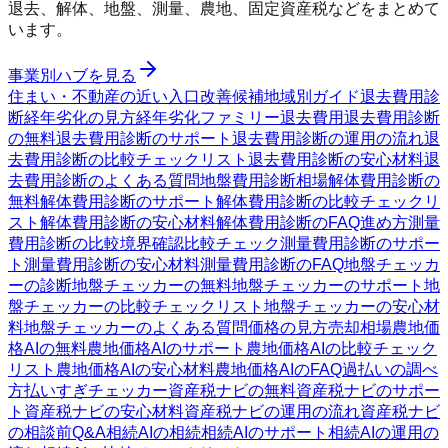
退去、解体、地盤、測量、農地、固定資産税などをまとめて
います。
事業別ハブを見る
住まい・不動産の近い入口
改善候補
地域別ガイド
退去費用診
断
経年劣化の見方
経年劣化ファミリー
退去費用
退去費用診断
の無料
退去費用診断のサポート
退去費用診断の運用の流れ
退
去費用診断の比較チェックリスト
退去費用診断の安心材料
退
去費用診断のよくある質問
地盤費用診断
相場
解体費用診断の
無料
解体費用診断のサポート
解体費用診断の比較チェックリ
スト
解体費用診断の安心材料
解体費用診断のFAQ
進め方
測量
費用診断の比較
境界確認
比較チェック
測量費用診断のサポー
ト
測量費用診断の安心材料
測量費用診断のFAQ
地盤チェッカ
ーの診断
地盤チェッカーの無料
地盤チェッカーのサポート
地
盤チェッカーの比較チェックリスト
地盤チェッカーの安心材
料
地盤チェッカーのよくある質問
価格の見方
売却相場
農地価
格AIの無料
農地価格AIのサポート
農地価格AIの比較チェック
リスト
農地価格AIの安心材料
農地価格AIのFAQ
過払いの調べ
方
払いすぎチェッカー
資産税ナビの無料
資産税ナビのサポー
ト
資産税ナビの安心材料
資産税ナビの運用の流れ
資産税ナビ
の相談前Q&A
相続AIの相続
相続AIのサポート
相続AIの運用の