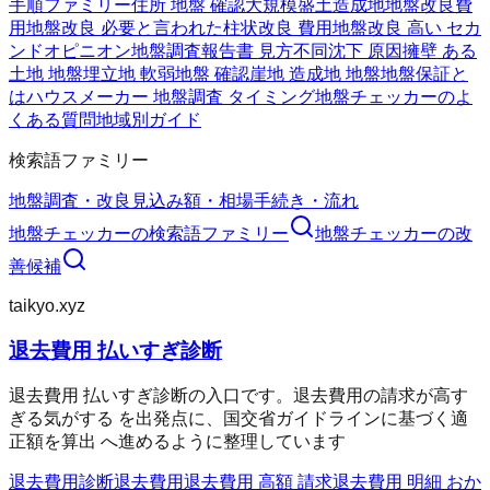
手順ファミリー
住所 地盤 確認
大規模盛土造成地
地盤改良費
用
地盤改良 必要と言われた
柱状改良 費用
地盤改良 高い セカ
ンドオピニオン
地盤調査報告書 見方
不同沈下 原因
擁壁 ある
土地 地盤
埋立地 軟弱地盤 確認
崖地 造成地 地盤
地盤保証と
は
ハウスメーカー 地盤調査 タイミング
地盤チェッカーのよ
くある質問
地域別ガイド
検索語ファミリー
地盤調査・改良
見込み額・相場
手続き・流れ
地盤チェッカー
の検索語ファミリー
地盤チェッカー
の改
善候補
taikyo.xyz
退去費用 払いすぎ診断
退去費用 払いすぎ診断の入口です。退去費用の請求が高す
ぎる気がする を出発点に、国交省ガイドラインに基づく適
正額を算出 へ進めるように整理しています
退去費用診断
退去費用
退去費用 高額 請求
退去費用 明細 おか