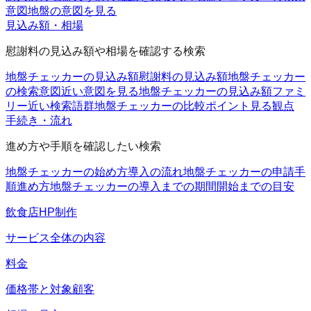
意図
地盤の意図を見る
見込み額・相場
慰謝料の見込み額や相場を確認する検索
地盤チェッカーの見込み額
慰謝料の見込み額
地盤チェッカー
の検索意図
近い意図を見る
地盤チェッカーの見込み額ファミ
リー
近い検索語群
地盤チェッカーの比較ポイント
見る観点
手続き・流れ
進め方や手順を確認したい検索
地盤チェッカーの始め方
導入の流れ
地盤チェッカーの申請手
順
進め方
地盤チェッカーの導入までの期間
開始までの目安
飲食店HP制作
サービス全体の内容
料金
価格帯と対象顧客