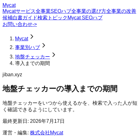
Mycat
Mycatサービス
全事業SEOハブ
全事業の選び方
全事業の改善
候補
白書
ガイド
検索トピック
Mycat SEOハブ
お問い合わせ
->
Mycat
事業別ハブ
地盤チェッカー
導入までの期間
jiban.xyz
地盤チェッカー
の
導入までの期間
地盤チェッカーをいつから使えるかを、検索で入った人が短
く確認できるようにしています。
最終更新日:
2026年7月17日
運営・編集:
株式会社Mycat