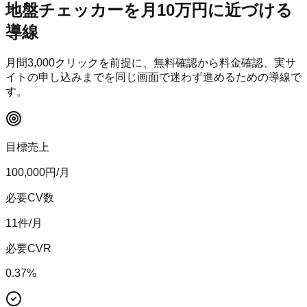
地盤チェッカー
を月10万円に近づける
導線
月間
3,000
クリックを前提に、無料確認から料金確認、実サ
イトの申し込みまでを同じ画面で迷わず進めるための導線で
す。
目標売上
100,000
円/月
必要CV数
11
件/月
必要CVR
0.37
%