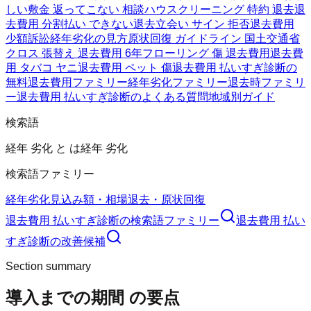
しい
敷金 返ってこない 相談
ハウスクリーニング 特約 退去
退
去費用 分割払い できない
退去立会い サイン 拒否
退去費用
少額訴訟
経年劣化の見方
原状回復 ガイドライン 国土交通省
クロス 張替え 退去費用 6年
フローリング 傷 退去費用
退去費
用 タバコ ヤニ
退去費用 ペット 傷
退去費用 払いすぎ診断の
無料
退去費用ファミリー
経年劣化ファミリー
退去時ファミリ
ー
退去費用 払いすぎ診断のよくある質問
地域別ガイド
検索語
経年 劣化 と は
経年 劣化
検索語ファミリー
経年劣化
見込み額・相場
退去・原状回復
退去費用 払いすぎ診断
の検索語ファミリー
退去費用 払い
すぎ診断
の改善候補
Section summary
導入までの期間
の要点