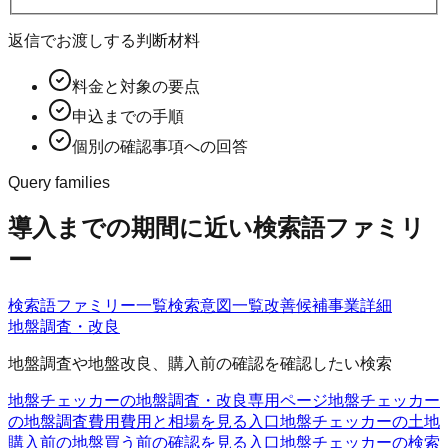
返信でお渡しする判断材料
料金と対象の要点
申込までの手順
個別の確認事項への回答
Query families
導入までの期間に近い検索語ファミリ
ー
検索語ファミリー一覧
検索意図一覧
改善候補
事業詳細
地盤調査・改良
地盤調査や地盤改良、購入前の確認を確認したい検索
地盤チェッカーの地盤調査・改良
専用ページ
地盤チェッカー
の地盤調査費用
費用と相場を見る入口
地盤チェッカーの土地
購入前の地盤
買う前の確認を見る入口
地盤チェッカーの検索