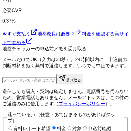
必要CVR
0.37%
今すぐ支払う
地盤改良は必要？
料金を確認する
実サイ
トで進める
地盤チェッカーの申込前メモを受け取る
メールだけでOK（入力は30秒）。24時間以内に、申込前の
判断材料を短く無料で返信します。いつでも中止できます。
受け取る
送信しても購入・契約は確定しません。電話番号を伺わない
ため、営業電話もありません。メールアドレスは、この件の
ご返信のみに使用します（
プライバシーポリシー
）。
迷っている点（任意・あてはまるものがあればタッ
プ）
有料レポート希望
料金
対象
申込前確認