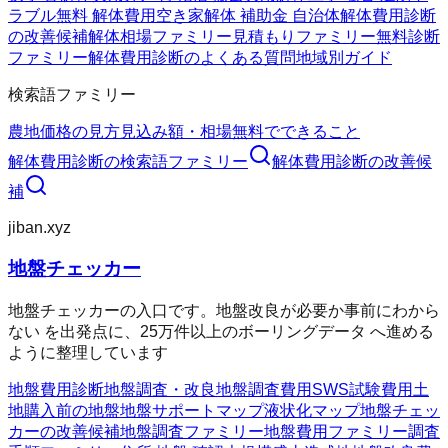
ラブル
無料 解体費用
空き家解体 補助金 自治体
解体費用診断
の改善候補
解体相場ファミリー
見積もりファミリー
無料診断
ファミリー
解体費用診断のよくある質問
地域別ガイド
検索語ファミリー
農地価格の見方
見込み額・相場
無料でできること
解体費用診断
の検索語ファミリー
解体費用診断
の改善候
補
jiban.xyz
地盤チェッカー
地盤チェッカーの入口です。地盤改良が必要か事前にわから
ない を出発点に、25万件以上のボーリングデータ へ進める
ように整理しています
地盤費用診断
地盤調査・改良
地盤調査費用
SWS試験費用
土
地購入前の地盤
地盤サポートマップ
液状化マップ
地盤チェッ
カーの改善候補
地盤調査ファミリー
地盤費用ファミリー
調査