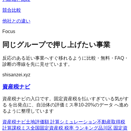
競合比較
他社との違い
Focus
同じグループで押し上げたい事業
反応のある近い事業へすぐ移れるように比較・無料・FAQ・
診断の導線を先に見せています。
shisanzei.xyz
資産税ナビ
資産税ナビの入口です。固定資産税を払いすぎている気がす
る を出発点に、自治体の評価ミス率10-20%のデータ へ進め
るように整理しています
資産税ナビ
土地評価額 計算シミュレーション
不動産取得税
計算
課税ミス全国
固定資産税 税率 ランキング
品川区 固定資