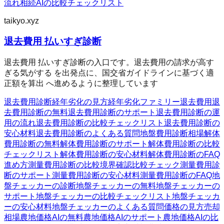
流れ
相続AIの比較チェックリスト
taikyo.xyz
退去費用 払いすぎ診断
退去費用 払いすぎ診断の入口です。退去費用の請求が高す
ぎる気がする を出発点に、国交省ガイドラインに基づく適
正額を算出 へ進めるように整理しています
退去費用診断
経年劣化の見方
経年劣化ファミリー
退去費用
退
去費用診断の無料
退去費用診断のサポート
退去費用診断の運
用の流れ
退去費用診断の比較チェックリスト
退去費用診断の
安心材料
退去費用診断のよくある質問
地盤費用診断
相場
解体
費用診断の無料
解体費用診断のサポート
解体費用診断の比較
チェックリスト
解体費用診断の安心材料
解体費用診断のFAQ
進め方
測量費用診断の比較
境界確認
比較チェック
測量費用診
断のサポート
測量費用診断の安心材料
測量費用診断のFAQ
地
盤チェッカーの診断
地盤チェッカーの無料
地盤チェッカーの
サポート
地盤チェッカーの比較チェックリスト
地盤チェッカ
ーの安心材料
地盤チェッカーのよくある質問
価格の見方
売却
相場
農地価格AIの無料
農地価格AIのサポート
農地価格AIの比