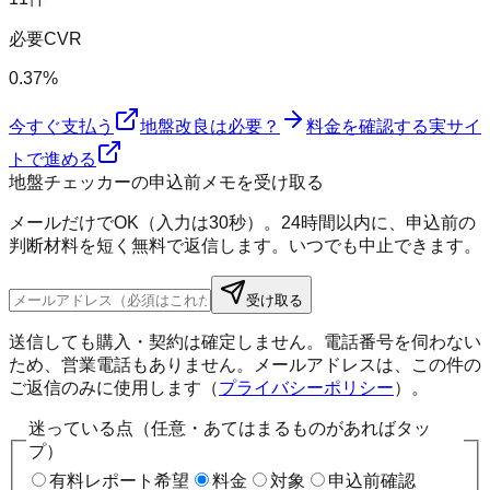
必要CVR
0.37%
今すぐ支払う
地盤改良は必要？
料金を確認する
実サイ
トで進める
地盤チェッカーの申込前メモを受け取る
メールだけでOK（入力は30秒）。24時間以内に、申込前の
判断材料を短く無料で返信します。いつでも中止できます。
受け取る
送信しても購入・契約は確定しません。電話番号を伺わない
ため、営業電話もありません。メールアドレスは、この件の
ご返信のみに使用します（
プライバシーポリシー
）。
迷っている点（任意・あてはまるものがあればタッ
プ）
有料レポート希望
料金
対象
申込前確認