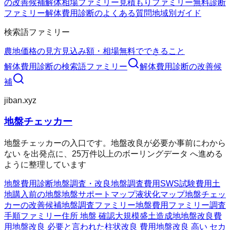
の改善候補
解体相場ファミリー
見積もりファミリー
無料診断
ファミリー
解体費用診断のよくある質問
地域別ガイド
検索語ファミリー
農地価格の見方
見込み額・相場
無料でできること
解体費用診断
の検索語ファミリー
解体費用診断
の改善候
補
jiban.xyz
地盤チェッカー
地盤チェッカーの入口です。地盤改良が必要か事前にわから
ない を出発点に、25万件以上のボーリングデータ へ進める
ように整理しています
地盤費用診断
地盤調査・改良
地盤調査費用
SWS試験費用
土
地購入前の地盤
地盤サポートマップ
液状化マップ
地盤チェッ
カーの改善候補
地盤調査ファミリー
地盤費用ファミリー
調査
手順ファミリー
住所 地盤 確認
大規模盛土造成地
地盤改良費
用
地盤改良 必要と言われた
柱状改良 費用
地盤改良 高い セカ