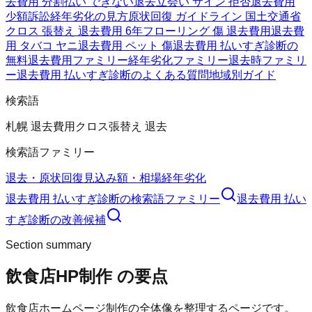
去費用 分割払い できない
退去立会い サイン 拒否
退去費用
少額訴訟
経年劣化の見方
原状回復 ガイドライン 国土交通省
クロス 張替え 退去費用 6年
フローリング 傷 退去費用
退去費
用 タバコ ヤニ
退去費用 ペット 傷
退去費用 払いすぎ診断の
無料
退去費用ファミリー
経年劣化ファミリー
退去時ファミリ
ー
退去費用 払いすぎ診断のよくある質問
地域別ガイド
検索語
札幌 退去費用
クロス張替え 退去
検索語ファミリー
退去・原状回復
見込み額・相場
経年劣化
退去費用 払いすぎ診断
の検索語ファミリー
退去費用 払い
すぎ診断
の改善候補
Section summary
飲食店HP制作
の要点
飲食店ホームページ制作の全体像を整理するページです。