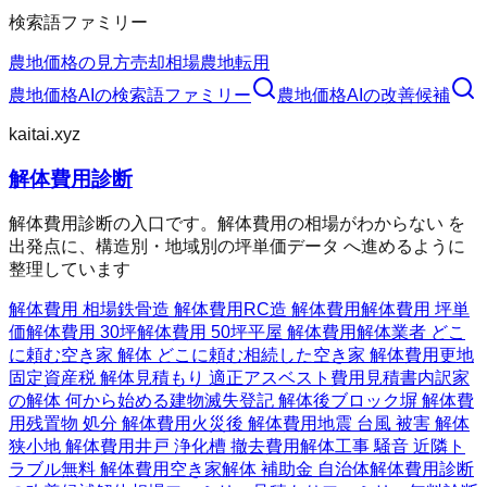
検索語ファミリー
農地価格の見方
売却相場
農地転用
農地価格AI
の検索語ファミリー
農地価格AI
の改善候補
kaitai.xyz
解体費用診断
解体費用診断の入口です。解体費用の相場がわからない を
出発点に、構造別・地域別の坪単価データ へ進めるように
整理しています
解体費用 相場
鉄骨造 解体費用
RC造 解体費用
解体費用 坪単
価
解体費用 30坪
解体費用 50坪
平屋 解体費用
解体業者 どこ
に頼む
空き家 解体 どこに頼む
相続した空き家 解体費用
更地
固定資産税 解体
見積もり 適正
アスベスト費用
見積書内訳
家
の解体 何から始める
建物滅失登記 解体後
ブロック塀 解体費
用
残置物 処分 解体費用
火災後 解体費用
地震 台風 被害 解体
狭小地 解体費用
井戸 浄化槽 撤去費用
解体工事 騒音 近隣ト
ラブル
無料 解体費用
空き家解体 補助金 自治体
解体費用診断