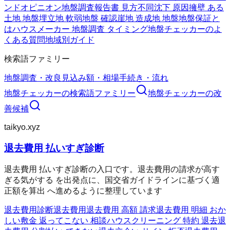
ンドオピニオン
地盤調査報告書 見方
不同沈下 原因
擁壁 ある
土地 地盤
埋立地 軟弱地盤 確認
崖地 造成地 地盤
地盤保証と
は
ハウスメーカー 地盤調査 タイミング
地盤チェッカーのよ
くある質問
地域別ガイド
検索語ファミリー
地盤調査・改良
見込み額・相場
手続き・流れ
地盤チェッカー
の検索語ファミリー
地盤チェッカー
の改
善候補
taikyo.xyz
退去費用 払いすぎ診断
退去費用 払いすぎ診断の入口です。退去費用の請求が高す
ぎる気がする を出発点に、国交省ガイドラインに基づく適
正額を算出 へ進めるように整理しています
退去費用診断
退去費用
退去費用 高額 請求
退去費用 明細 おか
しい
敷金 返ってこない 相談
ハウスクリーニング 特約 退去
退