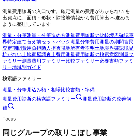
測量費用診断の入口です。確定測量の費用がわからない を
出発点に、面積・形状・隣接地情報から費用算出 へ進める
ように整理しています
測量・分筆
測量・分筆
進め方
測量費用診断の比較
境界確認
筆
界特定
建て替え前
セットバック測量
分筆費用
測量の期間
官民
査定期間
費用負担
隣人拒否
隣地所有者不明
土地境界確認
境界
杭がない
土地家屋調査士費用
測量費用診断の検索意図
測量フ
ァミリー
測量費用ファミリー
比較ファミリー
必要書類ファミ
リー
地域別ガイド
検索語ファミリー
測量・分筆
見込み額・相場
比較
書類・準備
測量費用診断
の検索語ファミリー
測量費用診断
の改善候
補
Focus
同じグループの取りこぼし事業