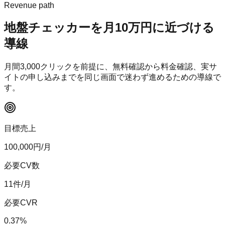
Revenue path
地盤チェッカー
を月10万円に近づける
導線
月間
3,000
クリックを前提に、無料確認から料金確認、実サ
イトの申し込みまでを同じ画面で迷わず進めるための導線で
す。
目標売上
100,000
円/月
必要CV数
11
件/月
必要CVR
0.37
%