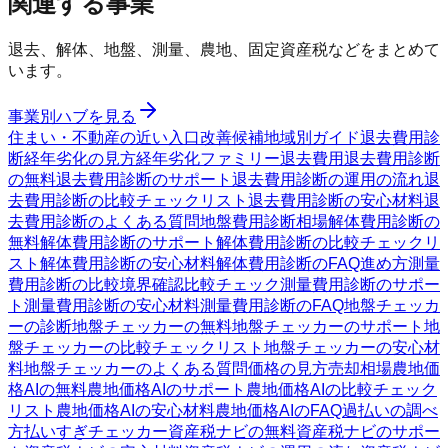
関連する事業
退去、解体、地盤、測量、農地、固定資産税などをまとめて
います。
事業別ハブを見る
住まい・不動産の近い入口
改善候補
地域別ガイド
退去費用診
断
経年劣化の見方
経年劣化ファミリー
退去費用
退去費用診断
の無料
退去費用診断のサポート
退去費用診断の運用の流れ
退
去費用診断の比較チェックリスト
退去費用診断の安心材料
退
去費用診断のよくある質問
地盤費用診断
相場
解体費用診断の
無料
解体費用診断のサポート
解体費用診断の比較チェックリ
スト
解体費用診断の安心材料
解体費用診断のFAQ
進め方
測量
費用診断の比較
境界確認
比較チェック
測量費用診断のサポー
ト
測量費用診断の安心材料
測量費用診断のFAQ
地盤チェッカ
ーの診断
地盤チェッカーの無料
地盤チェッカーのサポート
地
盤チェッカーの比較チェックリスト
地盤チェッカーの安心材
料
地盤チェッカーのよくある質問
価格の見方
売却相場
農地価
格AIの無料
農地価格AIのサポート
農地価格AIの比較チェック
リスト
農地価格AIの安心材料
農地価格AIのFAQ
過払いの調べ
方
払いすぎチェッカー
資産税ナビの無料
資産税ナビのサポー