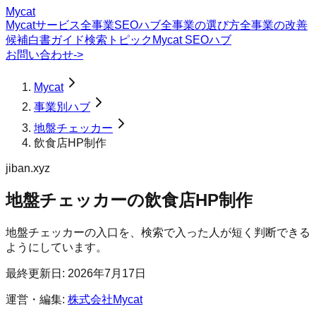
Mycat
Mycatサービス
全事業SEOハブ
全事業の選び方
全事業の改善
候補
白書
ガイド
検索トピック
Mycat SEOハブ
お問い合わせ
->
Mycat
事業別ハブ
地盤チェッカー
飲食店HP制作
jiban.xyz
地盤チェッカー
の
飲食店HP制作
地盤チェッカーの入口を、検索で入った人が短く判断できる
ようにしています。
最終更新日:
2026年7月17日
運営・編集:
株式会社Mycat