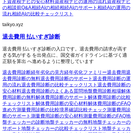
ト
資産税ナビの安心材料
資産税ナビの運用の流れ
資産税ナビ
の相談前Q&A
相続AIの相続
相続AIのサポート
相続AIの運用の
流れ
相続AIの比較チェックリスト
taikyo.xyz
退去費用 払いすぎ診断
退去費用 払いすぎ診断の入口です。退去費用の請求が高す
ぎる気がする を出発点に、国交省ガイドラインに基づく適
正額を算出 へ進めるように整理しています
退去費用診断
経年劣化の見方
経年劣化ファミリー
退去費用
退
去費用診断の無料
退去費用診断のサポート
退去費用診断の運
用の流れ
退去費用診断の比較チェックリスト
退去費用診断の
安心材料
退去費用診断のよくある質問
地盤費用診断
相場
解体
費用診断の無料
解体費用診断のサポート
解体費用診断の比較
チェックリスト
解体費用診断の安心材料
解体費用診断のFAQ
進め方
測量費用診断の比較
境界確認
比較チェック
測量費用診
断のサポート
測量費用診断の安心材料
測量費用診断のFAQ
地
盤チェッカーの診断
地盤チェッカーの無料
地盤チェッカーの
サポート
地盤チェッカーの比較チェックリスト
地盤チェッカ