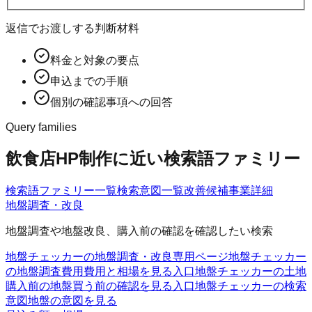
返信でお渡しする判断材料
料金と対象の要点
申込までの手順
個別の確認事項への回答
Query families
飲食店HP制作に近い検索語ファミリー
検索語ファミリー一覧
検索意図一覧
改善候補
事業詳細
地盤調査・改良
地盤調査や地盤改良、購入前の確認を確認したい検索
地盤チェッカーの地盤調査・改良
専用ページ
地盤チェッカー
の地盤調査費用
費用と相場を見る入口
地盤チェッカーの土地
購入前の地盤
買う前の確認を見る入口
地盤チェッカーの検索
意図
地盤の意図を見る