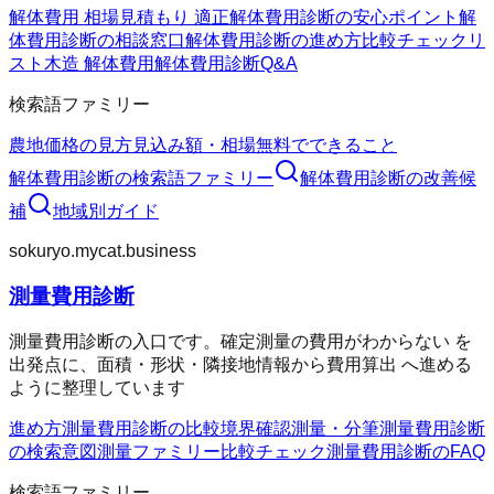
解体費用 相場
見積もり 適正
解体費用診断の安心ポイント
解
体費用診断の相談窓口
解体費用診断の進め方
比較チェックリ
スト
木造 解体費用
解体費用診断Q&A
検索語ファミリー
農地価格の見方
見込み額・相場
無料でできること
解体費用診断
の検索語ファミリー
解体費用診断
の改善候
補
地域別ガイド
sokuryo.mycat.business
測量費用診断
測量費用診断の入口です。確定測量の費用がわからない を
出発点に、面積・形状・隣接地情報から費用算出 へ進める
ように整理しています
進め方
測量費用診断の比較
境界確認
測量・分筆
測量費用診断
の検索意図
測量ファミリー
比較チェック
測量費用診断のFAQ
検索語ファミリー