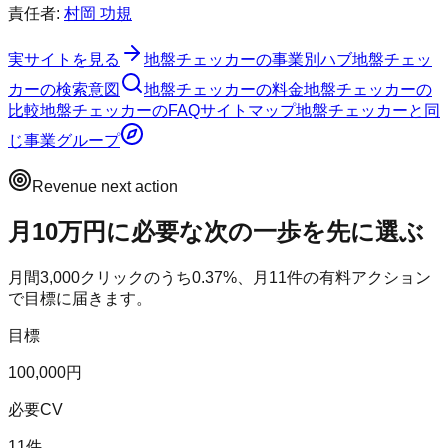
責任者:
村岡 功規
実サイトを見る
地盤チェッカー
の事業別ハブ
地盤チェッ
カー
の検索意図
地盤チェッカー
の料金
地盤チェッカー
の
比較
地盤チェッカー
のFAQ
サイトマップ
地盤チェッカー
と同
じ事業グループ
Revenue next action
月10万円に必要な次の一歩を先に選ぶ
月間
3,000
クリックのうち
0.37
%、月
11
件の有料アクション
で目標に届きます。
目標
100,000円
必要CV
11件