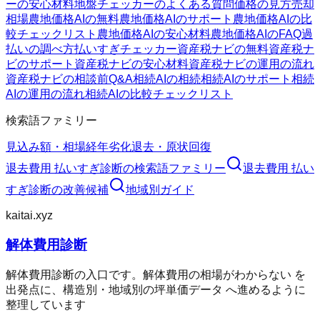
ーの安心材料
地盤チェッカーのよくある質問
価格の見方
売却
相場
農地価格AIの無料
農地価格AIのサポート
農地価格AIの比
較チェックリスト
農地価格AIの安心材料
農地価格AIのFAQ
過
払いの調べ方
払いすぎチェッカー
資産税ナビの無料
資産税ナ
ビのサポート
資産税ナビの安心材料
資産税ナビの運用の流れ
資産税ナビの相談前Q&A
相続AIの相続
相続AIのサポート
相続
AIの運用の流れ
相続AIの比較チェックリスト
検索語ファミリー
見込み額・相場
経年劣化
退去・原状回復
退去費用 払いすぎ診断
の検索語ファミリー
退去費用 払い
すぎ診断
の改善候補
地域別ガイド
kaitai.xyz
解体費用診断
解体費用診断の入口です。解体費用の相場がわからない を
出発点に、構造別・地域別の坪単価データ へ進めるように
整理しています