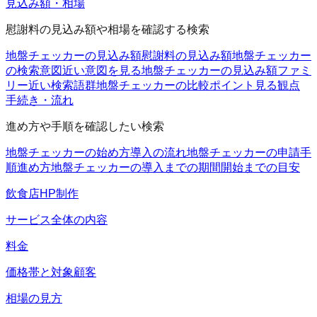
見込み額・相場
慰謝料の見込み額や相場を確認する検索
地盤チェッカーの見込み額
慰謝料の見込み額
地盤チェッカー
の検索意図
近い意図を見る
地盤チェッカーの見込み額ファミ
リー
近い検索語群
地盤チェッカーの比較ポイント
見る観点
手続き・流れ
進め方や手順を確認したい検索
地盤チェッカーの始め方
導入の流れ
地盤チェッカーの申請手
順
進め方
地盤チェッカーの導入までの期間
開始までの目安
飲食店HP制作
サービス全体の内容
料金
価格帯と対象顧客
相場の見方