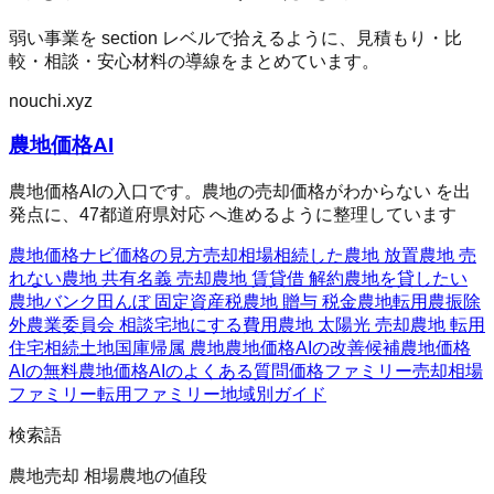
弱い事業を section レベルで拾えるように、見積もり・比
較・相談・安心材料の導線をまとめています。
nouchi.xyz
農地価格AI
農地価格AIの入口です。農地の売却価格がわからない を出
発点に、47都道府県対応 へ進めるように整理しています
農地価格ナビ
価格の見方
売却相場
相続した農地 放置
農地 売
れない
農地 共有名義 売却
農地 賃貸借 解約
農地を貸したい
農地バンク
田んぼ 固定資産税
農地 贈与 税金
農地転用
農振除
外
農業委員会 相談
宅地にする費用
農地 太陽光 売却
農地 転用
住宅
相続土地国庫帰属 農地
農地価格AIの改善候補
農地価格
AIの無料
農地価格AIのよくある質問
価格ファミリー
売却相場
ファミリー
転用ファミリー
地域別ガイド
検索語
農地売却 相場
農地の値段