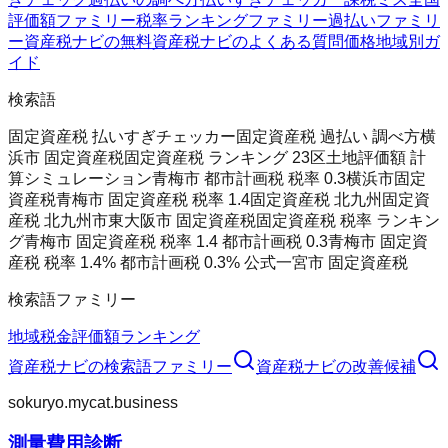
評価額ファミリー
税率ランキングファミリー
過払いファミリ
ー
資産税ナビの無料
資産税ナビのよくある質問
価格
地域別ガ
イド
検索語
固定資産税 払いすぎチェッカー
固定資産税 過払い 調べ方
横
浜市 固定資産税
固定資産税 ランキング 23区
土地評価額 計
算シミュレーション
青梅市 都市計画税 税率 0.3
横浜市固定
資産税
青梅市 固定資産税 税率 1.4
固定資産税 北九州
固定資
産税 北九州市
東大阪市 固定資産税
固定資産税 税率 ランキン
グ
青梅市 固定資産税 税率 1.4 都市計画税 0.3
青梅市 固定資
産税 税率 1.4% 都市計画税 0.3% 公式
一宮市 固定資産税
検索語ファミリー
地域
税金
評価額
ランキング
資産税ナビ
の検索語ファミリー
資産税ナビ
の改善候補
sokuryo.mycat.business
測量費用診断