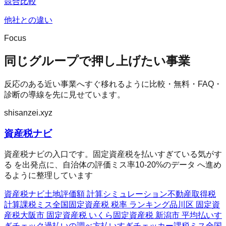
競合比較
他社との違い
Focus
同じグループで押し上げたい事業
反応のある近い事業へすぐ移れるように比較・無料・FAQ・
診断の導線を先に見せています。
shisanzei.xyz
資産税ナビ
資産税ナビの入口です。固定資産税を払いすぎている気がす
る を出発点に、自治体の評価ミス率10-20%のデータ へ進め
るように整理しています
資産税ナビ
土地評価額 計算シミュレーション
不動産取得税
計算
課税ミス全国
固定資産税 税率 ランキング
品川区 固定資
産税
大阪市 固定資産税 いくら
固定資産税 新潟市 平均
払いす
ぎチェック
過払いの調べ方
払いすぎチェッカー
課税ミス全国