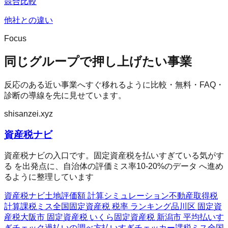
競合比較
他社との違い
Focus
同じグループで押し上げたい事業
反応のある近い事業へすぐ移れるように比較・無料・FAQ・
診断の導線を先に見せています。
shisanzei.xyz
資産税ナビ
資産税ナビの入口です。固定資産税を払いすぎている気がす
る を出発点に、自治体の評価ミス率10-20%のデータ へ進め
るように整理しています
資産税ナビ
土地評価額 計算シミュレーション
不動産取得税
計算
課税ミス全国
固定資産税 税率 ランキング
品川区 固定資
産税
大阪市 固定資産税 いくら
固定資産税 新潟市 平均
払いす
ぎチェック
過払いの調べ方
払いすぎチェッカー
課税ミス全国