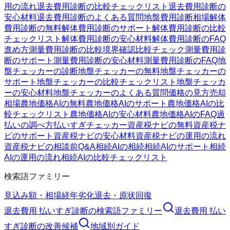
用の流れ
退去費用診断の比較チェックリスト
退去費用診断の
安心材料
退去費用診断のよくある質問
地盤費用診断
相場
解体
費用診断の無料
解体費用診断のサポート
解体費用診断の比較
チェックリスト
解体費用診断の安心材料
解体費用診断のFAQ
進め方
測量費用診断の比較
境界確認
比較チェック
測量費用診
断のサポート
測量費用診断の安心材料
測量費用診断のFAQ
地
盤チェッカーの診断
地盤チェッカーの無料
地盤チェッカーの
サポート
地盤チェッカーの比較チェックリスト
地盤チェッカ
ーの安心材料
地盤チェッカーのよくある質問
価格の見方
売却
相場
農地価格AIの無料
農地価格AIのサポート
農地価格AIの比
較チェックリスト
農地価格AIの安心材料
農地価格AIのFAQ
過
払いの調べ方
払いすぎチェッカー
資産税ナビの無料
資産税ナ
ビのサポート
資産税ナビの安心材料
資産税ナビの運用の流れ
資産税ナビの相談前Q&A
相続AIの相続
相続AIのサポート
相続
AIの運用の流れ
相続AIの比較チェックリスト
検索語ファミリー
見込み額・相場
経年劣化
退去・原状回復
退去費用 払いすぎ診断
の検索語ファミリー
退去費用 払い
すぎ診断
の改善候補
地域別ガイド