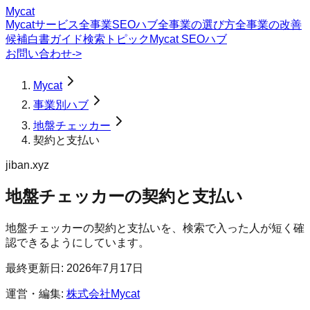
Mycat
Mycatサービス
全事業SEOハブ
全事業の選び方
全事業の改善
候補
白書
ガイド
検索トピック
Mycat SEOハブ
お問い合わせ
->
Mycat
事業別ハブ
地盤チェッカー
契約と支払い
jiban.xyz
地盤チェッカー
の
契約と支払い
地盤チェッカーの契約と支払いを、検索で入った人が短く確
認できるようにしています。
最終更新日:
2026年7月17日
運営・編集:
株式会社Mycat