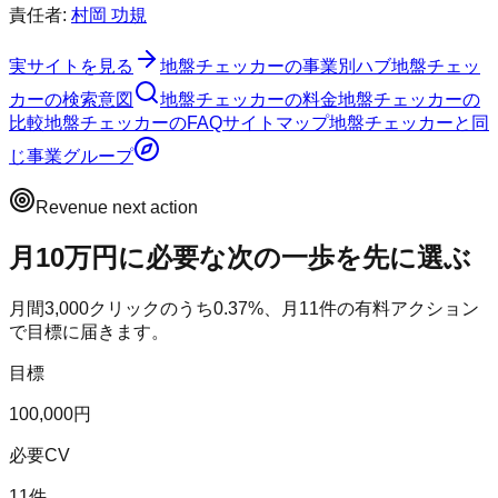
責任者:
村岡 功規
実サイトを見る
地盤チェッカー
の事業別ハブ
地盤チェッ
カー
の検索意図
地盤チェッカー
の料金
地盤チェッカー
の
比較
地盤チェッカー
のFAQ
サイトマップ
地盤チェッカー
と同
じ事業グループ
Revenue next action
月10万円に必要な次の一歩を先に選ぶ
月間
3,000
クリックのうち
0.37
%、月
11
件の有料アクション
で目標に届きます。
目標
100,000円
必要CV
11件