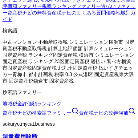
評価額ファミリー
税率ランキングファミリー
過払いファミリ
ー
資産税ナビの無料
資産税ナビのよくある質問
価格
地域別ガ
イド
検索語
中古マンション 不動産取得税 シミュレーション
横浜市 固定
資産税
不動産取得税 計算
土地評価額 計算シミュレーション
固定資産税 ランキング
固定資産税 横浜市 シミュレーション
固定資産税 ランキング 23区
固定資産税 過払い 調べ方
横浜
市固定資産税
固定資産税 北九州
固定資産税 払いすぎチェッ
カー
青梅市 都市計画税 税率 0.3 公式
港区 固定資産税
東大阪
市 固定資産税
鎌倉市 固定資産税
検索語ファミリー
地域
税金
評価額
ランキング
資産税ナビ
の検索語ファミリー
資産税ナビ
の改善候補
sokuryo.mycat.business
測量費用診断