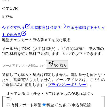
必要CVR
0.37%
今すぐ支払う
地盤改良は必要？
料金を確認する
実サイ
トで進める
地盤チェッカーの申込前メモを受け取る
メールだけでOK（入力は30秒）。24時間以内に、申込前の
判断材料を短く無料で返信します。いつでも中止できます。
受け取る
送信しても購入・契約は確定しません。電話番号を伺わない
ため、営業電話もありません。メールアドレスは、この件の
ご返信のみに使用します（
プライバシーポリシー
）。
迷っている点（任意・あてはまるものがあればタッ
プ）
有料レポート希望
料金
対象
申込前確認