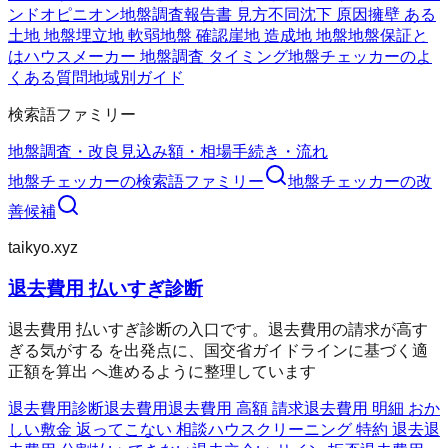
ンドオピニオン
地盤調査報告書 見方
不同沈下 原因
擁壁 ある
土地 地盤
埋立地 軟弱地盤 確認
崖地 造成地 地盤
地盤保証と
は
ハウスメーカー 地盤調査 タイミング
地盤チェッカーのよ
くある質問
地域別ガイド
検索語ファミリー
地盤調査・改良
見込み額・相場
手続き・流れ
地盤チェッカー
の検索語ファミリー
地盤チェッカー
の改
善候補
taikyo.xyz
退去費用 払いすぎ診断
退去費用 払いすぎ診断の入口です。退去費用の請求が高す
ぎる気がする を出発点に、国交省ガイドラインに基づく適
正額を算出 へ進めるように整理しています
退去費用診断
退去費用
退去費用 高額 請求
退去費用 明細 おか
しい
敷金 返ってこない 相談
ハウスクリーニング 特約 退去
退