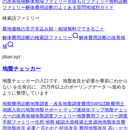
の改善候補
解体相場ファミリー
見積もりファミリー
無料診断
ファミリー
解体費用診断のよくある質問
地域別ガイド
検索語ファミリー
農地価格の見方
見込み額・相場
無料でできること
解体費用診断
の検索語ファミリー
解体費用診断
の改善候
補
jiban.xyz
地盤チェッカー
地盤チェッカーの入口です。地盤改良が必要か事前にわから
ない を出発点に、25万件以上のボーリングデータ へ進める
ように整理しています
地盤費用診断
地盤調査・改良
地盤調査費用
SWS試験費用
土
地購入前の地盤
地盤サポートマップ
液状化マップ
地盤チェッ
カーの改善候補
地盤調査ファミリー
地盤費用ファミリー
調査
手順ファミリー
住所 地盤 確認
大規模盛土造成地
地盤改良費
用
地盤改良 必要と言われた
柱状改良 費用
地盤改良 高い セカ