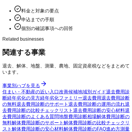
料金と対象の要点
申込までの手順
個別の確認事項への回答
Related businesses
関連する事業
退去、解体、地盤、測量、農地、固定資産税などをまとめて
います。
事業別ハブを見る
住まい・不動産の近い入口
改善候補
地域別ガイド
退去費用診
断
経年劣化の見方
経年劣化ファミリー
退去費用
退去費用診断
の無料
退去費用診断のサポート
退去費用診断の運用の流れ
退
去費用診断の比較チェックリスト
退去費用診断の安心材料
退
去費用診断のよくある質問
地盤費用診断
相場
解体費用診断の
無料
解体費用診断のサポート
解体費用診断の比較チェックリ
スト
解体費用診断の安心材料
解体費用診断のFAQ
進め方
測量