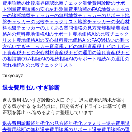
費用診断の比較
境界確認
比較チェック
測量費用診断のサポー
ト
測量費用診断の安心材料
測量費用診断のFAQ
地盤チェッカ
ーの診断
地盤チェッカーの無料
地盤チェッカーのサポート
地
盤チェッカーの比較チェックリスト
地盤チェッカーの安心材
料
地盤チェッカーのよくある質問
価格の見方
売却相場
農地価
格AIの無料
農地価格AIのサポート
農地価格AIの比較チェック
リスト
農地価格AIの安心材料
農地価格AIのFAQ
過払いの調べ
方
払いすぎチェッカー
資産税ナビの無料
資産税ナビのサポー
ト
資産税ナビの安心材料
資産税ナビの運用の流れ
資産税ナビ
の相談前Q&A
相続AIの相続
相続AIのサポート
相続AIの運用の
流れ
相続AIの比較チェックリスト
taikyo.xyz
退去費用 払いすぎ診断
退去費用 払いすぎ診断の入口です。退去費用の請求が高す
ぎる気がする を出発点に、国交省ガイドラインに基づく適
正額を算出 へ進めるように整理しています
退去費用診断
経年劣化の見方
経年劣化ファミリー
退去費用
退
去費用診断の無料
退去費用診断のサポート
退去費用診断の運