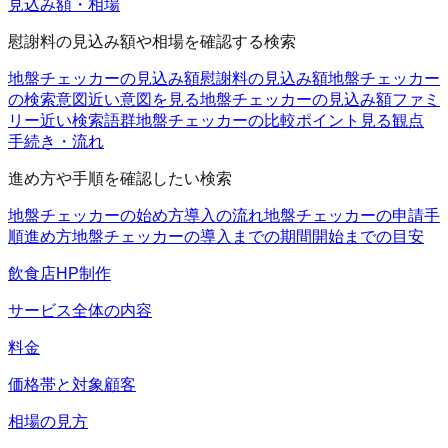
見込み額・相場
慰謝料の見込み額や相場を確認する検索
地盤チェッカーの見込み額
慰謝料の見込み額
地盤チェッカー
の検索意図
近い意図を見る
地盤チェッカーの見込み額ファミ
リー
近い検索語群
地盤チェッカーの比較ポイント
見る観点
手続き・流れ
進め方や手順を確認したい検索
地盤チェッカーの始め方
導入の流れ
地盤チェッカーの申請手
順
進め方
地盤チェッカーの導入までの期間
開始までの目安
飲食店HP制作
サービス全体の内容
料金
価格帯と対象顧客
相場の見方