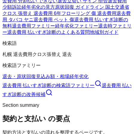
去費用 分割払い できない
退去立会い サイン 拒否
退去費用
少額訴訟
経年劣化の見方
原状回復 ガイドライン 国土交通省
クロス 張替え 退去費用 6年
フローリング 傷 退去費用
退去費
用 タバコ ヤニ
退去費用 ペット 傷
退去費用 払いすぎ診断の
無料
退去費用ファミリー
経年劣化ファミリー
退去時ファミリ
ー
退去費用 払いすぎ診断のよくある質問
地域別ガイド
検索語
札幌 退去費用
クロス張替え 退去
検索語ファミリー
退去・原状回復
見込み額・相場
経年劣化
退去費用 払いすぎ診断
の検索語ファミリー
退去費用 払い
すぎ診断
の改善候補
Section summary
契約と支払い
の要点
契約方法と支払いの流れを整理するページです。