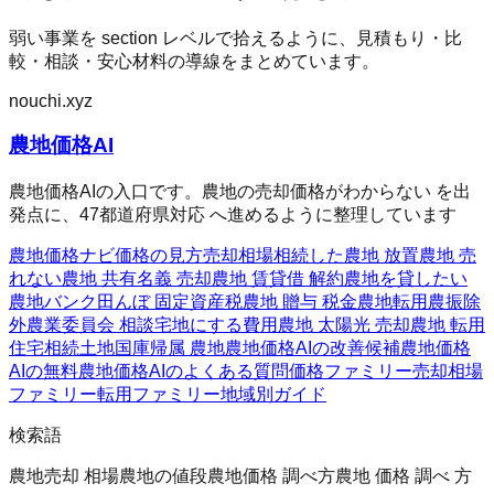
弱い事業を section レベルで拾えるように、見積もり・比
較・相談・安心材料の導線をまとめています。
nouchi.xyz
農地価格AI
農地価格AIの入口です。農地の売却価格がわからない を出
発点に、47都道府県対応 へ進めるように整理しています
農地価格ナビ
価格の見方
売却相場
相続した農地 放置
農地 売
れない
農地 共有名義 売却
農地 賃貸借 解約
農地を貸したい
農地バンク
田んぼ 固定資産税
農地 贈与 税金
農地転用
農振除
外
農業委員会 相談
宅地にする費用
農地 太陽光 売却
農地 転用
住宅
相続土地国庫帰属 農地
農地価格AIの改善候補
農地価格
AIの無料
農地価格AIのよくある質問
価格ファミリー
売却相場
ファミリー
転用ファミリー
地域別ガイド
検索語
農地売却 相場
農地の値段
農地価格 調べ方
農地 価格 調べ 方