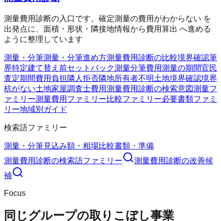
測量費用診断の入口です。確定測量の費用がわからない を
出発点に、面積・形状・隣接地情報から費用算出 へ進める
ように整理しています
測量・分筆
測量・分筆
進め方
測量費用診断の比較
境界確認
筆
界特定
建て替え前
セットバック測量
分筆費用
測量の期間
官民
査定期間
費用負担
隣人拒否
隣地所有者不明
土地境界確認
境界
杭がない
土地家屋調査士費用
測量費用診断の検索意図
測量フ
ァミリー
測量費用ファミリー
比較ファミリー
必要書類ファミ
リー
地域別ガイド
検索語ファミリー
測量・分筆
見込み額・相場
比較
書類・準備
測量費用診断
の検索語ファミリー
測量費用診断
の改善候
補
Focus
同じグループの取りこぼし事業