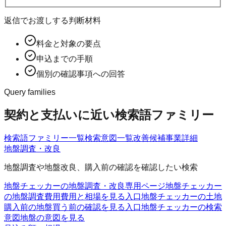
返信でお渡しする判断材料
料金と対象の要点
申込までの手順
個別の確認事項への回答
Query families
契約と支払いに近い検索語ファミリー
検索語ファミリー一覧
検索意図一覧
改善候補
事業詳細
地盤調査・改良
地盤調査や地盤改良、購入前の確認を確認したい検索
地盤チェッカーの地盤調査・改良
専用ページ
地盤チェッカー
の地盤調査費用
費用と相場を見る入口
地盤チェッカーの土地
購入前の地盤
買う前の確認を見る入口
地盤チェッカーの検索
意図
地盤の意図を見る