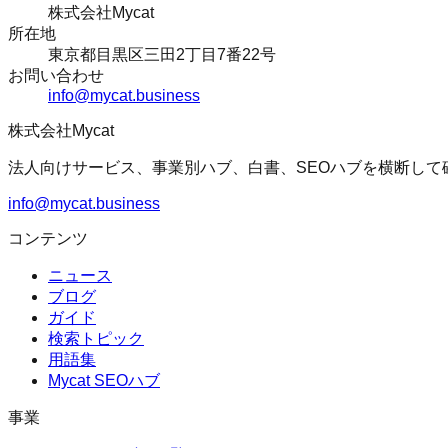
株式会社Mycat
所在地
東京都目黒区三田2丁目7番22号
お問い合わせ
info@mycat.business
株式会社Mycat
法人向けサービス、事業別ハブ、白書、SEOハブを横断して
info@mycat.business
コンテンツ
ニュース
ブログ
ガイド
検索トピック
用語集
Mycat SEOハブ
事業