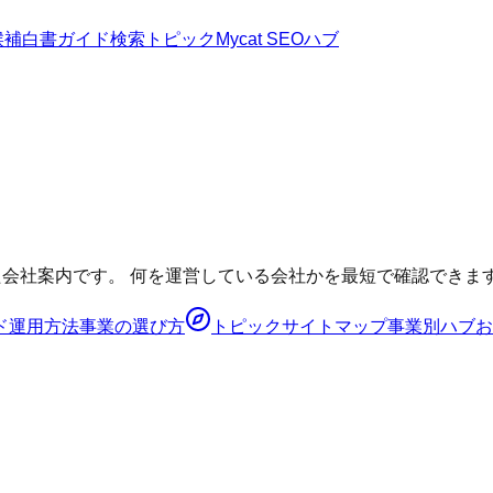
候補
白書
ガイド
検索トピック
Mycat SEOハブ
た会社案内です。 何を運営している会社かを最短で確認できま
ド
運用方法
事業の選び方
トピック
サイトマップ
事業別ハブ
お