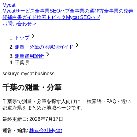
Mycat
Mycatサービス
全事業SEOハブ
全事業の選び方
全事業の改善
候補
白書
ガイド
検索トピック
Mycat SEOハブ
お問い合わせ
->
トップ
測量・分筆の地域別ガイド
測量費用診断
千葉県
sokuryo.mycat.business
千葉の測量・分筆
千葉県
で
測量・分筆
を探す人向けに、 検索語・FAQ・近い
都道府県をまとめた地域ページです。
最終更新日:
2026年7月17日
運営・編集:
株式会社Mycat