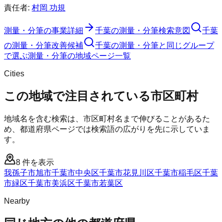
責任者:
村岡 功規
測量・分筆
の事業詳細
千葉の測量・分筆検索意図
千葉
の測量・分筆改善候補
千葉の測量・分筆と同じグループ
で選ぶ
測量・分筆の地域ページ一覧
Cities
この地域で注目されている市区町村
地域名を含む検索は、市区町村名まで伸びることがあるた
め、都道府県ページでは検索語の広がりを先に示していま
す。
8
件を表示
我孫子市
旭市
千葉市中央区
千葉市花見川区
千葉市稲毛区
千葉
市緑区
千葉市美浜区
千葉市若葉区
Nearby