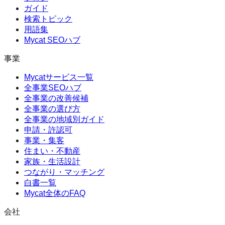
ガイド
検索トピック
用語集
Mycat SEOハブ
事業
Mycatサービス一覧
全事業SEOハブ
全事業の改善候補
全事業の選び方
全事業の地域別ガイド
申請・許認可
事業・集客
住まい・不動産
家族・生活設計
つながり・マッチング
白書一覧
Mycat全体のFAQ
会社