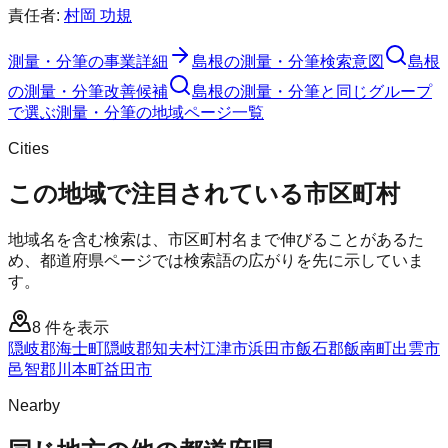
責任者:
村岡 功規
測量・分筆
の事業詳細
島根の測量・分筆検索意図
島根
の測量・分筆改善候補
島根の測量・分筆と同じグループ
で選ぶ
測量・分筆の地域ページ一覧
Cities
この地域で注目されている市区町村
地域名を含む検索は、市区町村名まで伸びることがあるた
め、都道府県ページでは検索語の広がりを先に示していま
す。
8
件を表示
隠岐郡海士町
隠岐郡知夫村
江津市
浜田市
飯石郡飯南町
出雲市
邑智郡川本町
益田市
Nearby