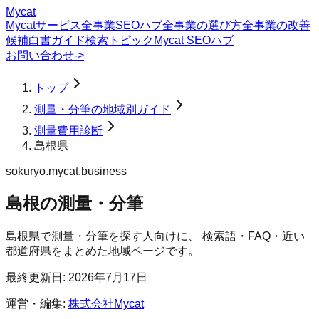
Mycat
Mycatサービス
全事業SEOハブ
全事業の選び方
全事業の改善
候補
白書
ガイド
検索トピック
Mycat SEOハブ
お問い合わせ
->
トップ
測量・分筆の地域別ガイド
測量費用診断
島根県
sokuryo.mycat.business
島根の測量・分筆
島根県
で
測量・分筆
を探す人向けに、 検索語・FAQ・近い
都道府県をまとめた地域ページです。
最終更新日:
2026年7月17日
運営・編集:
株式会社Mycat