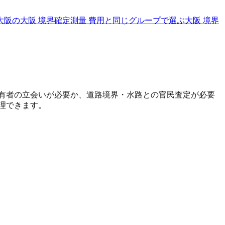
大阪の大阪 境界確定測量 費用と同じグループで選ぶ
大阪 境界
有者の立会いが必要か、道路境界・水路との官民査定が必要
理できます。