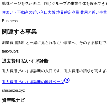
地域ページを見た後に、同じグループの事業全体を確認でき
住まい・不動産の近い入口
大阪 境界確定測量 費用
と近い事業
Business
関連する事業
測量費用診断
と一緒に見られる近い事業へ、そのまま移動で
taikyo.xyz
退去費用 払いすぎ診断
退去費用 払いすぎ診断の入口です。退去費用の請求が高すぎ
退去費用 払いすぎ診断
の地域ページ
shisanzei.xyz
資産税ナビ