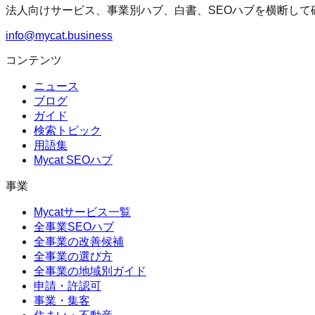
法人向けサービス、事業別ハブ、白書、SEOハブを横断して
info@mycat.business
コンテンツ
ニュース
ブログ
ガイド
検索トピック
用語集
Mycat SEOハブ
事業
Mycatサービス一覧
全事業SEOハブ
全事業の改善候補
全事業の選び方
全事業の地域別ガイド
申請・許認可
事業・集客