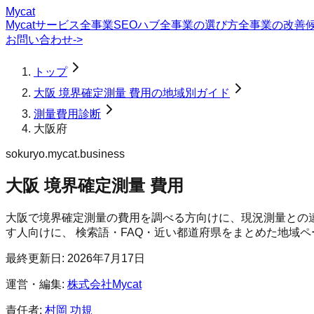
Mycat
Mycatサービス
全事業SEOハブ
全事業の選び方
全事業の改善
お問い合わせ
->
トップ
大阪 境界確定測量 費用の地域別ガイド
測量費用診断
大阪府
sokuryo.mycat.business
大阪 境界確定測量 費用
大阪で境界確定測量の費用を調べる方向けに、現況測量との
す人向けに、 検索語・FAQ・近い都道府県をまとめた地域
最終更新日:
2026年7月17日
運営・編集:
株式会社Mycat
責任者:
村岡 功規