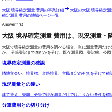
大阪 境界確定測量 費用
の事業詳細
大阪の大阪 境界確定測
確定測量 費用の地域ページ一覧
Answer first
大阪 境界確定測量 費用は、現況測量
大阪で境界確定測量の費用を調べる場合、単に測量費用だけ
か、 分筆登記まで進むかを分け、既存測量図、登記簿、公
境界確定測量の確認
隣地立会い、境界標、道路境界、官民査定の有無を分けて確
現況測量との違い
建て替え、売却、分筆で現況測量だけでは足りない条件を確
分筆費用との切り分け