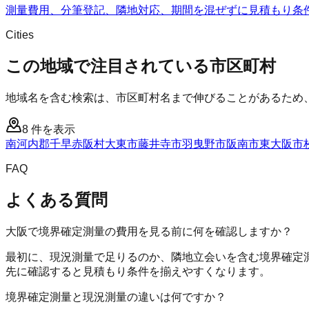
測量費用、分筆登記、隣地対応、期間を混ぜずに見積もり条
Cities
この地域で注目されている市区町村
地域名を含む検索は、市区町村名まで伸びることがあるため
8
件を表示
南河内郡千早赤阪村
大東市
藤井寺市
羽曳野市
阪南市
東大阪市
FAQ
よくある質問
大阪で境界確定測量の費用を見る前に何を確認しますか？
最初に、現況測量で足りるのか、隣地立会いを含む境界確定
先に確認すると見積もり条件を揃えやすくなります。
境界確定測量と現況測量の違いは何ですか？