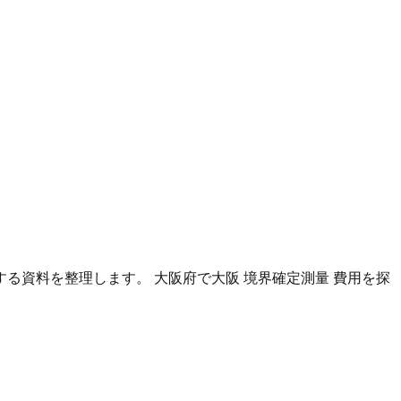
する資料を整理します。
大阪府
で
大阪 境界確定測量 費用
を探