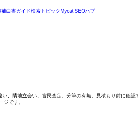
候補
白書
ガイド
検索トピック
Mycat SEOハブ
違い、隣地立会い、官民査定、分筆の有無、見積もり前に確認
ページです。