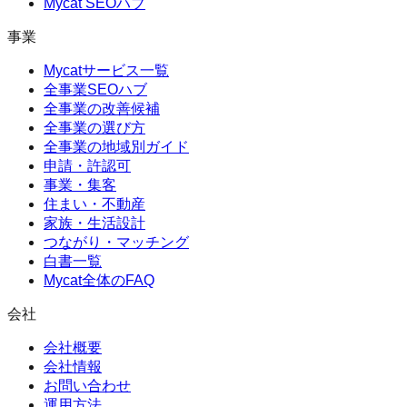
Mycat SEOハブ
事業
Mycatサービス一覧
全事業SEOハブ
全事業の改善候補
全事業の選び方
全事業の地域別ガイド
申請・許認可
事業・集客
住まい・不動産
家族・生活設計
つながり・マッチング
白書一覧
Mycat全体のFAQ
会社
会社概要
会社情報
お問い合わせ
運用方法