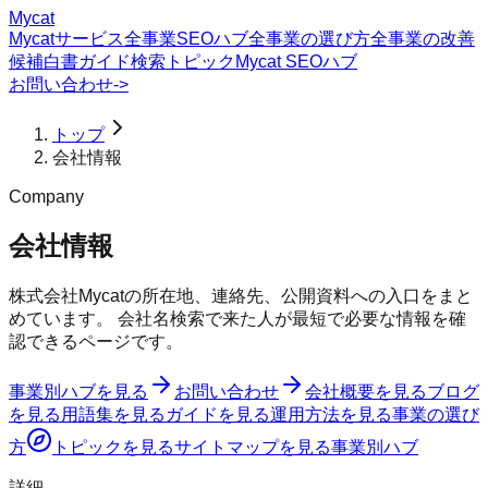
Mycat
Mycatサービス
全事業SEOハブ
全事業の選び方
全事業の改善
候補
白書
ガイド
検索トピック
Mycat SEOハブ
お問い合わせ
->
トップ
会社情報
Company
会社情報
株式会社Mycatの所在地、連絡先、公開資料への入口をまと
めています。 会社名検索で来た人が最短で必要な情報を確
認できるページです。
事業別ハブを見る
お問い合わせ
会社概要を見る
ブログ
を見る
用語集を見る
ガイドを見る
運用方法を見る
事業の選び
方
トピックを見る
サイトマップを見る
事業別ハブ
詳細