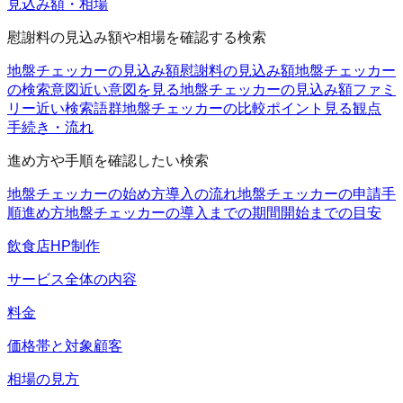
見込み額・相場
慰謝料の見込み額や相場を確認する検索
地盤チェッカーの見込み額
慰謝料の見込み額
地盤チェッカー
の検索意図
近い意図を見る
地盤チェッカーの見込み額ファミ
リー
近い検索語群
地盤チェッカーの比較ポイント
見る観点
手続き・流れ
進め方や手順を確認したい検索
地盤チェッカーの始め方
導入の流れ
地盤チェッカーの申請手
順
進め方
地盤チェッカーの導入までの期間
開始までの目安
飲食店HP制作
サービス全体の内容
料金
価格帯と対象顧客
相場の見方