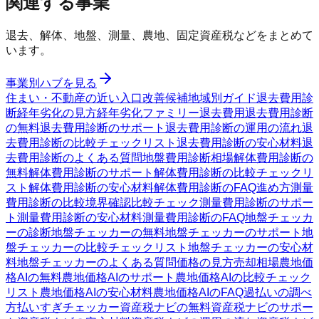
関連する事業
退去、解体、地盤、測量、農地、固定資産税などをまとめて
います。
事業別ハブを見る
住まい・不動産の近い入口
改善候補
地域別ガイド
退去費用診
断
経年劣化の見方
経年劣化ファミリー
退去費用
退去費用診断
の無料
退去費用診断のサポート
退去費用診断の運用の流れ
退
去費用診断の比較チェックリスト
退去費用診断の安心材料
退
去費用診断のよくある質問
地盤費用診断
相場
解体費用診断の
無料
解体費用診断のサポート
解体費用診断の比較チェックリ
スト
解体費用診断の安心材料
解体費用診断のFAQ
進め方
測量
費用診断の比較
境界確認
比較チェック
測量費用診断のサポー
ト
測量費用診断の安心材料
測量費用診断のFAQ
地盤チェッカ
ーの診断
地盤チェッカーの無料
地盤チェッカーのサポート
地
盤チェッカーの比較チェックリスト
地盤チェッカーの安心材
料
地盤チェッカーのよくある質問
価格の見方
売却相場
農地価
格AIの無料
農地価格AIのサポート
農地価格AIの比較チェック
リスト
農地価格AIの安心材料
農地価格AIのFAQ
過払いの調べ
方
払いすぎチェッカー
資産税ナビの無料
資産税ナビのサポー