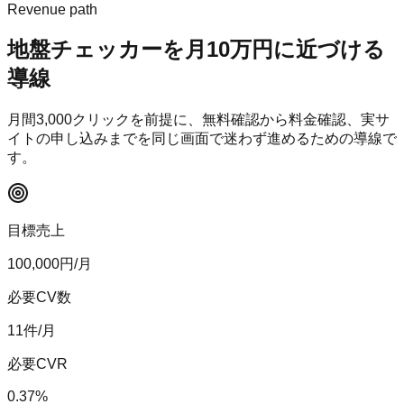
Revenue path
地盤チェッカー
を月10万円に近づける
導線
月間
3,000
クリックを前提に、無料確認から料金確認、実サ
イトの申し込みまでを同じ画面で迷わず進めるための導線で
す。
目標売上
100,000
円/月
必要CV数
11
件/月
必要CVR
0.37
%