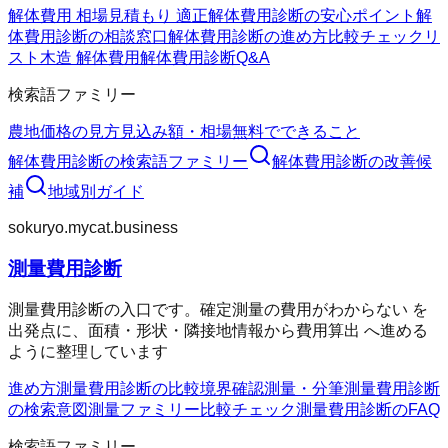
解体費用 相場
見積もり 適正
解体費用診断の安心ポイント
解
体費用診断の相談窓口
解体費用診断の進め方
比較チェックリ
スト
木造 解体費用
解体費用診断Q&A
検索語ファミリー
農地価格の見方
見込み額・相場
無料でできること
解体費用診断
の検索語ファミリー
解体費用診断
の改善候
補
地域別ガイド
sokuryo.mycat.business
測量費用診断
測量費用診断の入口です。確定測量の費用がわからない を
出発点に、面積・形状・隣接地情報から費用算出 へ進める
ように整理しています
進め方
測量費用診断の比較
境界確認
測量・分筆
測量費用診断
の検索意図
測量ファミリー
比較チェック
測量費用診断のFAQ
検索語ファミリー