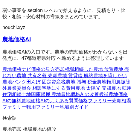
弱い事業を section レベルで拾えるように、見積もり・比
較・相談・安心材料の導線をまとめています。
nouchi.xyz
農地価格AI
農地価格AIの入口です。農地の売却価格がわからない を出
発点に、47都道府県対応 へ進めるように整理しています
農地価格ナビ
価格の見方
売却相場
相続した農地 放置
農地 売
れない
農地 共有名義 売却
農地 賃貸借 解約
農地を貸したい
農地バンク
田んぼ 固定資産税
農地 贈与 税金
農地転用
農振除
外
農業委員会 相談
宅地にする費用
農地 太陽光 売却
農地 転用
住宅
相続土地国庫帰属 農地
農地価格AIの改善候補
農地価格
AIの無料
農地価格AIのよくある質問
価格ファミリー
売却相場
ファミリー
転用ファミリー
地域別ガイド
検索語
農地売却 相場
農地の値段