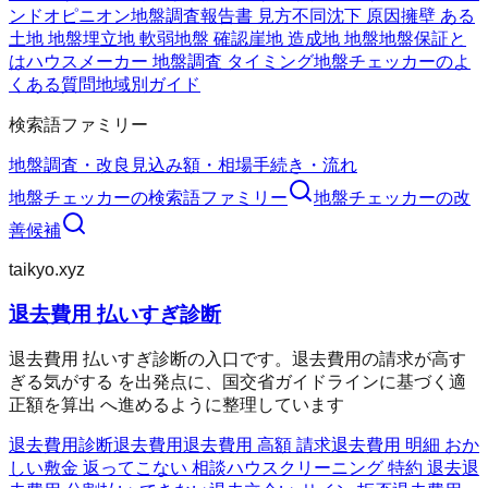
ンドオピニオン
地盤調査報告書 見方
不同沈下 原因
擁壁 ある
土地 地盤
埋立地 軟弱地盤 確認
崖地 造成地 地盤
地盤保証と
は
ハウスメーカー 地盤調査 タイミング
地盤チェッカーのよ
くある質問
地域別ガイド
検索語ファミリー
地盤調査・改良
見込み額・相場
手続き・流れ
地盤チェッカー
の検索語ファミリー
地盤チェッカー
の改
善候補
taikyo.xyz
退去費用 払いすぎ診断
退去費用 払いすぎ診断の入口です。退去費用の請求が高す
ぎる気がする を出発点に、国交省ガイドラインに基づく適
正額を算出 へ進めるように整理しています
退去費用診断
退去費用
退去費用 高額 請求
退去費用 明細 おか
しい
敷金 返ってこない 相談
ハウスクリーニング 特約 退去
退