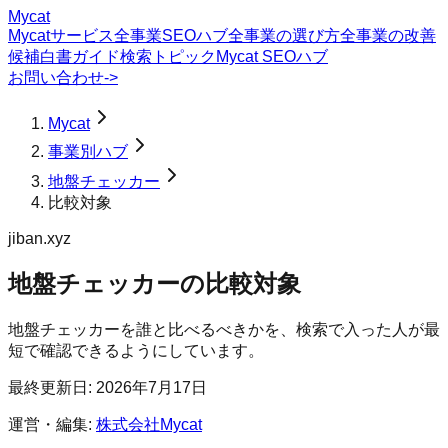
Mycat
Mycatサービス
全事業SEOハブ
全事業の選び方
全事業の改善
候補
白書
ガイド
検索トピック
Mycat SEOハブ
お問い合わせ
->
Mycat
事業別ハブ
地盤チェッカー
比較対象
jiban.xyz
地盤チェッカー
の
比較対象
地盤チェッカーを誰と比べるべきかを、検索で入った人が最
短で確認できるようにしています。
最終更新日:
2026年7月17日
運営・編集:
株式会社Mycat