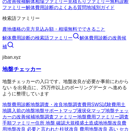
の改善候補
解体相場ファミリー
見積もりファミリー
無料診断
ファミリー
解体費用診断のよくある質問
地域別ガイド
検索語ファミリー
農地価格の見方
見込み額・相場
無料でできること
解体費用診断
の検索語ファミリー
解体費用診断
の改善候
補
jiban.xyz
地盤チェッカー
地盤チェッカーの入口です。地盤改良が必要か事前にわから
ない を出発点に、25万件以上のボーリングデータ へ進める
ように整理しています
地盤費用診断
地盤調査・改良
地盤調査費用
SWS試験費用
土
地購入前の地盤
地盤サポートマップ
液状化マップ
地盤チェッ
カーの改善候補
地盤調査ファミリー
地盤費用ファミリー
調査
手順ファミリー
住所 地盤 確認
大規模盛土造成地
地盤改良費
用
地盤改良 必要と言われた
柱状改良 費用
地盤改良 高い セカ