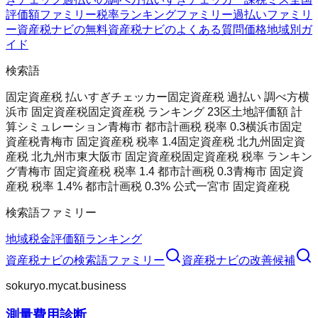
評価額ファミリー
税率ランキングファミリー
過払いファミリ
ー
資産税ナビの無料
資産税ナビのよくある質問
価格
地域別ガ
イド
検索語
固定資産税 払いすぎチェッカー
固定資産税 過払い 調べ方
横
浜市 固定資産税
固定資産税 ランキング 23区
土地評価額 計
算シミュレーション
青梅市 都市計画税 税率 0.3
横浜市固定
資産税
青梅市 固定資産税 税率 1.4
固定資産税 北九州
固定資
産税 北九州市
東大阪市 固定資産税
固定資産税 税率 ランキン
グ
青梅市 固定資産税 税率 1.4 都市計画税 0.3
青梅市 固定資
産税 税率 1.4% 都市計画税 0.3% 公式
一宮市 固定資産税
検索語ファミリー
地域
税金
評価額
ランキング
資産税ナビ
の検索語ファミリー
資産税ナビ
の改善候補
sokuryo.mycat.business
測量費用診断