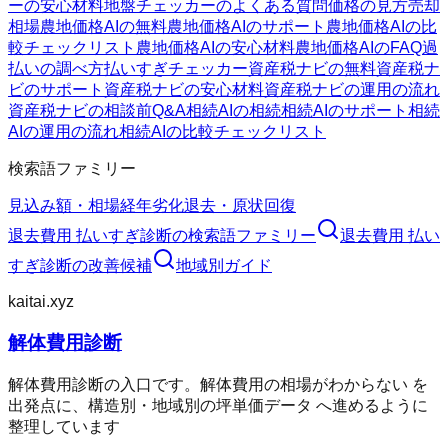
ーの安心材料
地盤チェッカーのよくある質問
価格の見方
売却
相場
農地価格AIの無料
農地価格AIのサポート
農地価格AIの比
較チェックリスト
農地価格AIの安心材料
農地価格AIのFAQ
過
払いの調べ方
払いすぎチェッカー
資産税ナビの無料
資産税ナ
ビのサポート
資産税ナビの安心材料
資産税ナビの運用の流れ
資産税ナビの相談前Q&A
相続AIの相続
相続AIのサポート
相続
AIの運用の流れ
相続AIの比較チェックリスト
検索語ファミリー
見込み額・相場
経年劣化
退去・原状回復
退去費用 払いすぎ診断
の検索語ファミリー
退去費用 払い
すぎ診断
の改善候補
地域別ガイド
kaitai.xyz
解体費用診断
解体費用診断の入口です。解体費用の相場がわからない を
出発点に、構造別・地域別の坪単価データ へ進めるように
整理しています