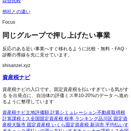
競合比較
他社との違い
Focus
同じグループで押し上げたい事業
反応のある近い事業へすぐ移れるように比較・無料・FAQ・
診断の導線を先に見せています。
shisanzei.xyz
資産税ナビ
資産税ナビの入口です。固定資産税を払いすぎている気がす
る を出発点に、自治体の評価ミス率10-20%のデータ へ進め
るように整理しています
資産税ナビ
土地評価額 計算シミュレーション
不動産取得税
計算
課税ミス全国
固定資産税 税率 ランキング
品川区 固定資
産税
大阪市 固定資産税 いくら
固定資産税 新潟市 平均
払いす
ぎチェック
過払いの調べ方
払いすぎチェッカー
課税ミス全国