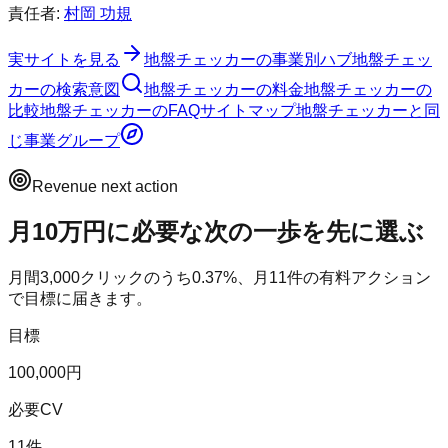
責任者:
村岡 功規
実サイトを見る
地盤チェッカー
の事業別ハブ
地盤チェッ
カー
の検索意図
地盤チェッカー
の料金
地盤チェッカー
の
比較
地盤チェッカー
のFAQ
サイトマップ
地盤チェッカー
と同
じ事業グループ
Revenue next action
月10万円に必要な次の一歩を先に選ぶ
月間
3,000
クリックのうち
0.37
%、月
11
件の有料アクション
で目標に届きます。
目標
100,000円
必要CV
11件