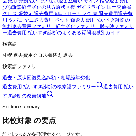
去費用 分割払い できない
退去立会い サイン 拒否
退去費用
少額訴訟
経年劣化の見方
原状回復 ガイドライン 国土交通省
クロス 張替え 退去費用 6年
フローリング 傷 退去費用
退去費
用 タバコ ヤニ
退去費用 ペット 傷
退去費用 払いすぎ診断の
無料
退去費用ファミリー
経年劣化ファミリー
退去時ファミリ
ー
退去費用 払いすぎ診断のよくある質問
地域別ガイド
検索語
札幌 退去費用
クロス張替え 退去
検索語ファミリー
退去・原状回復
見込み額・相場
経年劣化
退去費用 払いすぎ診断
の検索語ファミリー
退去費用 払い
すぎ診断
の改善候補
Section summary
比較対象
の要点
誰と比べるかを整理するページです。