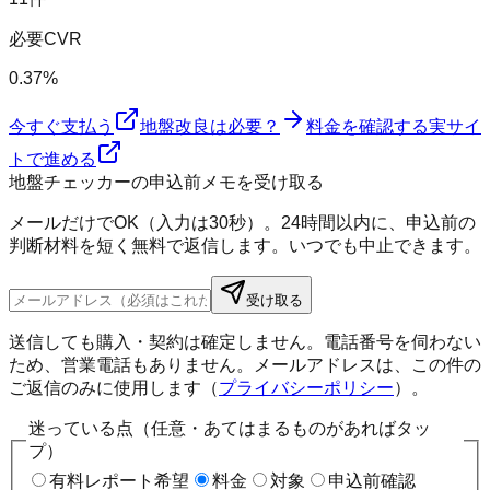
必要CVR
0.37%
今すぐ支払う
地盤改良は必要？
料金を確認する
実サイ
トで進める
地盤チェッカーの申込前メモを受け取る
メールだけでOK（入力は30秒）。24時間以内に、申込前の
判断材料を短く無料で返信します。いつでも中止できます。
受け取る
送信しても購入・契約は確定しません。電話番号を伺わない
ため、営業電話もありません。メールアドレスは、この件の
ご返信のみに使用します（
プライバシーポリシー
）。
迷っている点（任意・あてはまるものがあればタッ
プ）
有料レポート希望
料金
対象
申込前確認