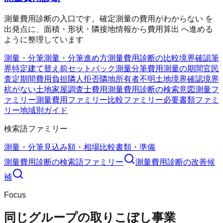
測量費用診断の入口です。確定測量の費用がわからない を
出発点に、面積・形状・隣接地情報から費用算出 へ進める
ように整理しています
測量・分筆
測量・分筆
進め方
測量費用診断の比較
境界確認
筆
界特定
建て替え前
セットバック測量
分筆費用
測量の期間
官民
査定期間
費用負担
隣人拒否
隣地所有者不明
土地境界確認
境界
杭がない
土地家屋調査士費用
測量費用診断の検索意図
測量フ
ァミリー
測量費用ファミリー
比較ファミリー
必要書類ファミ
リー
地域別ガイド
検索語ファミリー
測量・分筆
見込み額・相場
比較
書類・準備
測量費用診断
の検索語ファミリー
測量費用診断
の改善候
補
Focus
同じグループの取りこぼし事業