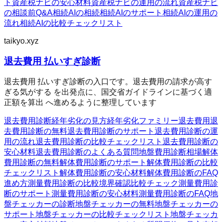
ト
資産税ナビの安心材料
資産税ナビの運用の流れ
資産税ナビ
の相談前Q&A
相続AIの相続
相続AIのサポート
相続AIの運用の
流れ
相続AIの比較チェックリスト
taikyo.xyz
退去費用 払いすぎ診断
退去費用 払いすぎ診断の入口です。退去費用の請求が高す
ぎる気がする を出発点に、国交省ガイドラインに基づく適
正額を算出 へ進めるように整理しています
退去費用診断
経年劣化の見方
経年劣化ファミリー
退去費用
退
去費用診断の無料
退去費用診断のサポート
退去費用診断の運
用の流れ
退去費用診断の比較チェックリスト
退去費用診断の
安心材料
退去費用診断のよくある質問
地盤費用診断
相場
解体
費用診断の無料
解体費用診断のサポート
解体費用診断の比較
チェックリスト
解体費用診断の安心材料
解体費用診断のFAQ
進め方
測量費用診断の比較
境界確認
比較チェック
測量費用診
断のサポート
測量費用診断の安心材料
測量費用診断のFAQ
地
盤チェッカーの診断
地盤チェッカーの無料
地盤チェッカーの
サポート
地盤チェッカーの比較チェックリスト
地盤チェッカ