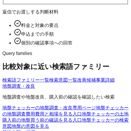
返信でお渡しする判断材料
料金と対象の要点
申込までの手順
個別の確認事項への回答
Query families
比較対象に近い検索語ファミリー
検索語ファミリー一覧
検索意図一覧
改善候補
事業詳細
地盤調査・改良
地盤調査や地盤改良、購入前の確認を確認したい検索
地盤チェッカーの地盤調査・改良
専用ページ
地盤チェッカー
の地盤調査費用
費用と相場を見る入口
地盤チェッカーの土地
購入前の地盤
買う前の確認を見る入口
地盤チェッカーの検索
意図
地盤の意図を見る