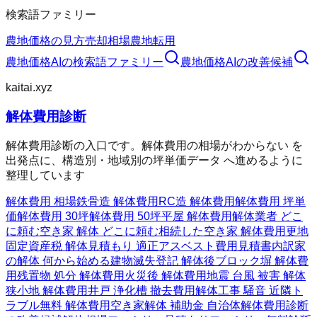
検索語ファミリー
農地価格の見方
売却相場
農地転用
農地価格AI
の検索語ファミリー
農地価格AI
の改善候補
kaitai.xyz
解体費用診断
解体費用診断の入口です。解体費用の相場がわからない を
出発点に、構造別・地域別の坪単価データ へ進めるように
整理しています
解体費用 相場
鉄骨造 解体費用
RC造 解体費用
解体費用 坪単
価
解体費用 30坪
解体費用 50坪
平屋 解体費用
解体業者 どこ
に頼む
空き家 解体 どこに頼む
相続した空き家 解体費用
更地
固定資産税 解体
見積もり 適正
アスベスト費用
見積書内訳
家
の解体 何から始める
建物滅失登記 解体後
ブロック塀 解体費
用
残置物 処分 解体費用
火災後 解体費用
地震 台風 被害 解体
狭小地 解体費用
井戸 浄化槽 撤去費用
解体工事 騒音 近隣ト
ラブル
無料 解体費用
空き家解体 補助金 自治体
解体費用診断