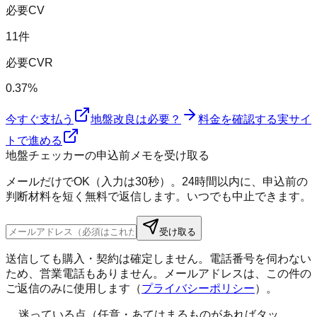
必要CV
11件
必要CVR
0.37%
今すぐ支払う
地盤改良は必要？
料金を確認する
実サイ
トで進める
地盤チェッカーの申込前メモを受け取る
メールだけでOK（入力は30秒）。24時間以内に、申込前の
判断材料を短く無料で返信します。いつでも中止できます。
受け取る
送信しても購入・契約は確定しません。電話番号を伺わない
ため、営業電話もありません。メールアドレスは、この件の
ご返信のみに使用します（
プライバシーポリシー
）。
迷っている点（任意・あてはまるものがあればタッ