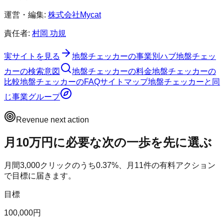
運営・編集:
株式会社Mycat
責任者:
村岡 功規
実サイトを見る
地盤チェッカー
の事業別ハブ
地盤チェッ
カー
の検索意図
地盤チェッカー
の料金
地盤チェッカー
の
比較
地盤チェッカー
のFAQ
サイトマップ
地盤チェッカー
と同
じ事業グループ
Revenue next action
月10万円に必要な次の一歩を先に選ぶ
月間
3,000
クリックのうち
0.37
%、月
11
件の有料アクション
で目標に届きます。
目標
100,000円