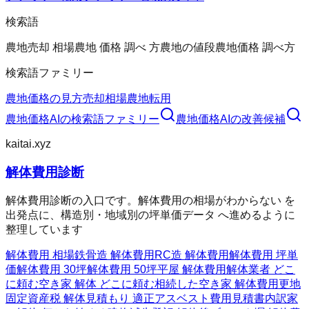
検索語
農地売却 相場
農地 価格 調べ 方
農地の値段
農地価格 調べ方
検索語ファミリー
農地価格の見方
売却相場
農地転用
農地価格AI
の検索語ファミリー
農地価格AI
の改善候補
kaitai.xyz
解体費用診断
解体費用診断の入口です。解体費用の相場がわからない を
出発点に、構造別・地域別の坪単価データ へ進めるように
整理しています
解体費用 相場
鉄骨造 解体費用
RC造 解体費用
解体費用 坪単
価
解体費用 30坪
解体費用 50坪
平屋 解体費用
解体業者 どこ
に頼む
空き家 解体 どこに頼む
相続した空き家 解体費用
更地
固定資産税 解体
見積もり 適正
アスベスト費用
見積書内訳
家