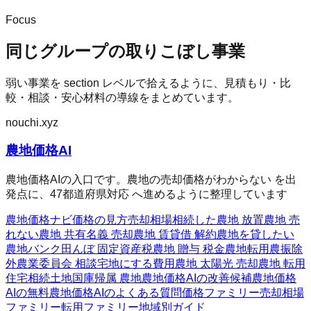
Focus
同じグループの取りこぼし事業
弱い事業を section レベルで拾えるように、見積もり・比
較・相談・安心材料の導線をまとめています。
nouchi.xyz
農地価格AI
農地価格AIの入口です。農地の売却価格がわからない を出
発点に、47都道府県対応 へ進めるように整理しています
農地価格ナビ
価格の見方
売却相場
相続した農地 放置
農地 売
れない
農地 共有名義 売却
農地 賃貸借 解約
農地を貸したい
農地バンク
田んぼ 固定資産税
農地 贈与 税金
農地転用
農振除
外
農業委員会 相談
宅地にする費用
農地 太陽光 売却
農地 転用
住宅
相続土地国庫帰属 農地
農地価格AIの改善候補
農地価格
AIの無料
農地価格AIのよくある質問
価格ファミリー
売却相場
ファミリー
転用ファミリー
地域別ガイド