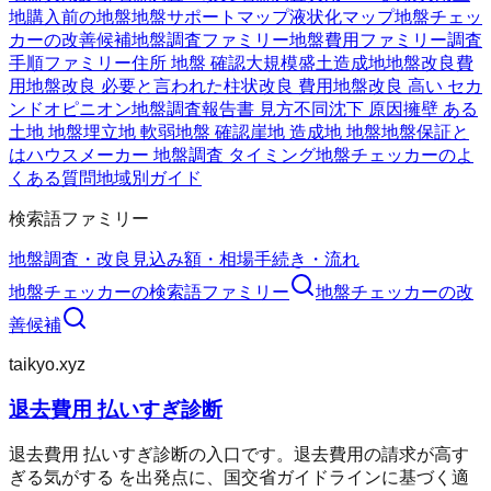
地購入前の地盤
地盤サポートマップ
液状化マップ
地盤チェッ
カーの改善候補
地盤調査ファミリー
地盤費用ファミリー
調査
手順ファミリー
住所 地盤 確認
大規模盛土造成地
地盤改良費
用
地盤改良 必要と言われた
柱状改良 費用
地盤改良 高い セカ
ンドオピニオン
地盤調査報告書 見方
不同沈下 原因
擁壁 ある
土地 地盤
埋立地 軟弱地盤 確認
崖地 造成地 地盤
地盤保証と
は
ハウスメーカー 地盤調査 タイミング
地盤チェッカーのよ
くある質問
地域別ガイド
検索語ファミリー
地盤調査・改良
見込み額・相場
手続き・流れ
地盤チェッカー
の検索語ファミリー
地盤チェッカー
の改
善候補
taikyo.xyz
退去費用 払いすぎ診断
退去費用 払いすぎ診断の入口です。退去費用の請求が高す
ぎる気がする を出発点に、国交省ガイドラインに基づく適