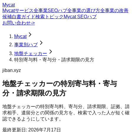
Mycat
Mycatサービス
全事業SEOハブ
全事業の選び方
全事業の改善
候補
白書
ガイド
検索トピック
Mycat SEOハブ
お問い合わせ
->
Mycat
事業別ハブ
地盤チェッカー
特別寄与料・寄与分・請求期限の見方
jiban.xyz
地盤チェッカー
の
特別寄与料・寄与
分・請求期限の見方
地盤チェッカーの特別寄与料、寄与分、請求期限、証拠、請
求相手、遺留分との関係の見方を、検索で入った人が短く確
認できるようにしています。
最終更新日:
2026年7月17日