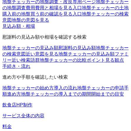
地盤チェッカーの地盤調査・改良
専用ページ
地盤チェッカー
の地盤調査費用
費用と相場を見る入口
地盤チェッカーの土地
購入前の地盤
買う前の確認を見る入口
地盤チェッカーの検索
意図
地盤の意図を見る
見込み額・相場
慰謝料の見込み額や相場を確認する検索
地盤チェッカーの見込み額
慰謝料の見込み額
地盤チェッカー
の検索意図
近い意図を見る
地盤チェッカーの見込み額ファミ
リー
近い検索語群
地盤チェッカーの比較ポイント
見る観点
手続き・流れ
進め方や手順を確認したい検索
地盤チェッカーの始め方
導入の流れ
地盤チェッカーの申請手
順
進め方
地盤チェッカーの導入までの期間
開始までの目安
飲食店HP制作
サービス全体の内容
料金