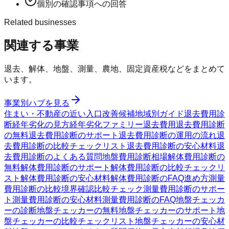
個別の確認事項への回答
Related businesses
関連する事業
退去、解体、地盤、測量、農地、固定資産税などをまとめて
います。
事業別ハブを見る
住まい・不動産の近い入口
改善候補
地域別ガイド
退去費用診
断
経年劣化の見方
経年劣化ファミリー
退去費用
退去費用診断
の無料
退去費用診断のサポート
退去費用診断の運用の流れ
退
去費用診断の比較チェックリスト
退去費用診断の安心材料
退
去費用診断のよくある質問
地盤費用診断
相場
解体費用診断の
無料
解体費用診断のサポート
解体費用診断の比較チェックリ
スト
解体費用診断の安心材料
解体費用診断のFAQ
進め方
測量
費用診断の比較
境界確認
比較チェック
測量費用診断のサポー
ト
測量費用診断の安心材料
測量費用診断のFAQ
地盤チェッカ
ーの診断
地盤チェッカーの無料
地盤チェッカーのサポート
地
盤チェッカーの比較チェックリスト
地盤チェッカーの安心材