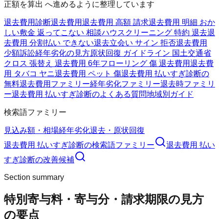
正額を算出 へ進めるように整理しています
退去費用診断
退去費用
退去費用 高額 請求
退去費用 明細 おか
しい
敷金 返ってこない 相談
ハウスクリーニング 特約 退去
退
去費用 分割払い できない
退去立会い サイン 拒否
退去費用
少額訴訟
経年劣化の見方
原状回復 ガイドライン 国土交通省
クロス 張替え 退去費用 6年
フローリング 傷 退去費用
退去費
用 タバコ ヤニ
退去費用 ペット 傷
退去費用 払いすぎ診断の
無料
退去費用ファミリー
経年劣化ファミリー
退去時ファミリ
ー
退去費用 払いすぎ診断のよくある質問
地域別ガイド
検索語ファミリー
見込み額・相場
経年劣化
退去・原状回復
退去費用 払いすぎ診断
の検索語ファミリー
退去費用 払い
すぎ診断
の改善候補
Section summary
特別寄与料・寄与分・請求期限の見方
の要点