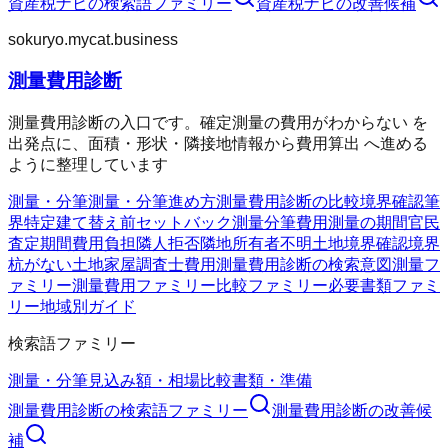
資産税ナビ
の検索語ファミリー
資産税ナビ
の改善候補
sokuryo.mycat.business
測量費用診断
測量費用診断の入口です。確定測量の費用がわからない を
出発点に、面積・形状・隣接地情報から費用算出 へ進める
ように整理しています
測量・分筆
測量・分筆
進め方
測量費用診断の比較
境界確認
筆
界特定
建て替え前
セットバック測量
分筆費用
測量の期間
官民
査定期間
費用負担
隣人拒否
隣地所有者不明
土地境界確認
境界
杭がない
土地家屋調査士費用
測量費用診断の検索意図
測量フ
ァミリー
測量費用ファミリー
比較ファミリー
必要書類ファミ
リー
地域別ガイド
検索語ファミリー
測量・分筆
見込み額・相場
比較
書類・準備
測量費用診断
の検索語ファミリー
測量費用診断
の改善候
補