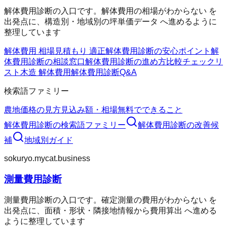
解体費用診断の入口です。解体費用の相場がわからない を
出発点に、構造別・地域別の坪単価データ へ進めるように
整理しています
解体費用 相場
見積もり 適正
解体費用診断の安心ポイント
解
体費用診断の相談窓口
解体費用診断の進め方
比較チェックリ
スト
木造 解体費用
解体費用診断Q&A
検索語ファミリー
農地価格の見方
見込み額・相場
無料でできること
解体費用診断
の検索語ファミリー
解体費用診断
の改善候
補
地域別ガイド
sokuryo.mycat.business
測量費用診断
測量費用診断の入口です。確定測量の費用がわからない を
出発点に、面積・形状・隣接地情報から費用算出 へ進める
ように整理しています