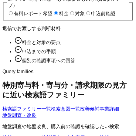
プ）
有料レポート希望
料金
対象
申込前確認
返信でお渡しする判断材料
料金と対象の要点
申込までの手順
個別の確認事項への回答
Query families
特別寄与料・寄与分・請求期限の見方
に近い検索語ファミリー
検索語ファミリー一覧
検索意図一覧
改善候補
事業詳細
地盤調査・改良
地盤調査や地盤改良、購入前の確認を確認したい検索