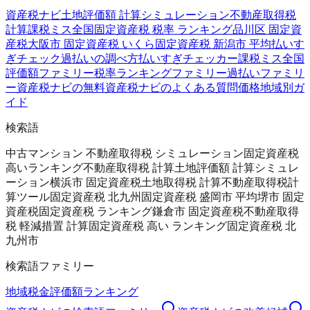
資産税ナビ
土地評価額 計算シミュレーション
不動産取得税
計算
課税ミス全国
固定資産税 税率 ランキング
品川区 固定資
産税
大阪市 固定資産税 いくら
固定資産税 新潟市 平均
払いす
ぎチェック
過払いの調べ方
払いすぎチェッカー
課税ミス全国
評価額ファミリー
税率ランキングファミリー
過払いファミリ
ー
資産税ナビの無料
資産税ナビのよくある質問
価格
地域別ガ
イド
検索語
中古マンション 不動産取得税 シミュレーション
固定資産税
高いランキング
不動産取得税 計算
土地評価額 計算シミュレ
ーション
横浜市 固定資産税
土地取得税 計算
不動産取得税計
算ツール
固定資産税 北九州
固定資産税 盛岡市 平均
堺市 固定
資産税
固定資産税 ランキング
鎌倉市 固定資産税
不動産取得
税 軽減措置 計算
固定資産税 高い ランキング
固定資産税 北
九州市
検索語ファミリー
地域
税金
評価額
ランキング