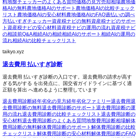
料
地盤チェッカーのよくある質問
価格の見方
売却相場
農地価
格AIの無料
農地価格AIのサポート
農地価格AIの比較チェック
リスト
農地価格AIの安心材料
農地価格AIのFAQ
過払いの調べ
方
払いすぎチェッカー
資産税ナビの無料
資産税ナビのサポー
ト
資産税ナビの安心材料
資産税ナビの運用の流れ
資産税ナビ
の相談前Q&A
相続AIの相続
相続AIのサポート
相続AIの運用の
流れ
相続AIの比較チェックリスト
taikyo.xyz
退去費用 払いすぎ診断
退去費用 払いすぎ診断の入口です。退去費用の請求が高す
ぎる気がする を出発点に、国交省ガイドラインに基づく適
正額を算出 へ進めるように整理しています
退去費用診断
経年劣化の見方
経年劣化ファミリー
退去費用
退
去費用診断の無料
退去費用診断のサポート
退去費用診断の運
用の流れ
退去費用診断の比較チェックリスト
退去費用診断の
安心材料
退去費用診断のよくある質問
地盤費用診断
相場
解体
費用診断の無料
解体費用診断のサポート
解体費用診断の比較
チェックリスト
解体費用診断の安心材料
解体費用診断のFAQ