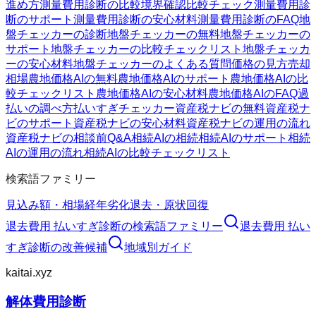
進め方
測量費用診断の比較
境界確認
比較チェック
測量費用診
断のサポート
測量費用診断の安心材料
測量費用診断のFAQ
地
盤チェッカーの診断
地盤チェッカーの無料
地盤チェッカーの
サポート
地盤チェッカーの比較チェックリスト
地盤チェッカ
ーの安心材料
地盤チェッカーのよくある質問
価格の見方
売却
相場
農地価格AIの無料
農地価格AIのサポート
農地価格AIの比
較チェックリスト
農地価格AIの安心材料
農地価格AIのFAQ
過
払いの調べ方
払いすぎチェッカー
資産税ナビの無料
資産税ナ
ビのサポート
資産税ナビの安心材料
資産税ナビの運用の流れ
資産税ナビの相談前Q&A
相続AIの相続
相続AIのサポート
相続
AIの運用の流れ
相続AIの比較チェックリスト
検索語ファミリー
見込み額・相場
経年劣化
退去・原状回復
退去費用 払いすぎ診断
の検索語ファミリー
退去費用 払い
すぎ診断
の改善候補
地域別ガイド
kaitai.xyz
解体費用診断