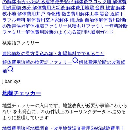
の解体 何から始める
建物滅失登記 解体後
ブロック塀 解体費
用
残置物 処分 解体費用
火災後 解体費用
地震 台風 被害 解体
狭小地 解体費用
井戸 浄化槽 撤去費用
解体工事 騒音 近隣ト
ラブル
無料 解体費用
空き家解体 補助金 自治体
解体費用診断
の改善候補
解体相場ファミリー
見積もりファミリー
無料診断
ファミリー
解体費用診断のよくある質問
地域別ガイド
検索語ファミリー
農地価格の見方
見込み額・相場
無料でできること
解体費用診断
の検索語ファミリー
解体費用診断
の改善候
補
jiban.xyz
地盤チェッカー
地盤チェッカーの入口です。地盤改良が必要か事前にわから
ない を出発点に、25万件以上のボーリングデータ へ進める
ように整理しています
地盤費用診断
地盤調査・改良
地盤調査費用
SWS試験費用
土