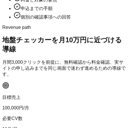
申込までの手順
個別の確認事項への回答
Revenue path
地盤チェッカー
を月10万円に近づける
導線
月間
3,000
クリックを前提に、無料確認から料金確認、実サ
イトの申し込みまでを同じ画面で迷わず進めるための導線で
す。
目標売上
100,000
円/月
必要CV数