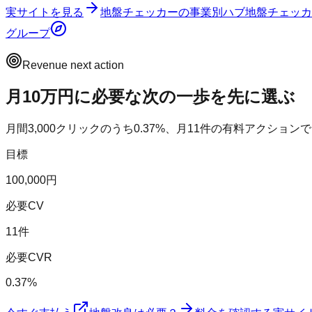
実サイトを見る
地盤チェッカー
の事業別ハブ
地盤チェッカ
グループ
Revenue next action
月10万円に必要な次の一歩を先に選ぶ
月間
3,000
クリックのうち
0.37
%、月
11
件の有料アクションで
目標
100,000円
必要CV
11件
必要CVR
0.37%