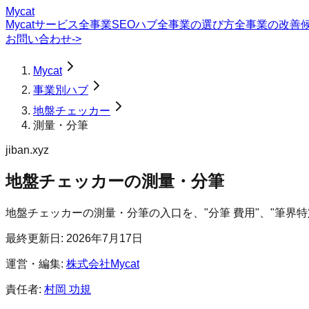
Mycat
Mycatサービス
全事業SEOハブ
全事業の選び方
全事業の改善
お問い合わせ
->
Mycat
事業別ハブ
地盤チェッカー
測量・分筆
jiban.xyz
地盤チェッカー
の
測量・分筆
地盤チェッカーの測量・分筆の入口を、"分筆 費用"、"筆界特
最終更新日:
2026年7月17日
運営・編集:
株式会社Mycat
責任者:
村岡 功規