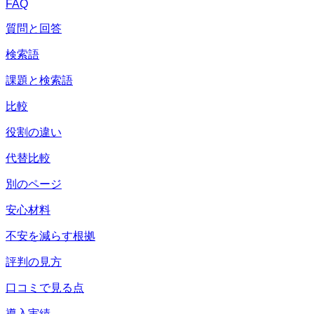
FAQ
質問と回答
検索語
課題と検索語
比較
役割の違い
代替比較
別のページ
安心材料
不安を減らす根拠
評判の見方
口コミで見る点
導入実績