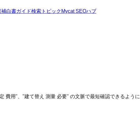
候補
白書
ガイド
検索トピック
Mycat SEOハブ
定 費用"、"建て替え 測量 必要" の文脈で最短確認できるよう