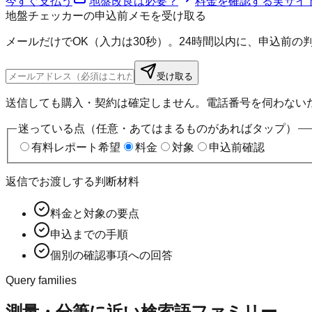
今すぐ支払う
地盤改良は必要？
料金を確認する
実サイ
地盤チェッカーの申込前メモを受け取る
メールだけでOK（入力は30秒）。24時間以内に、申込前
受け取る
送信しても購入・契約は確定しません。電話番号を伺わない
迷っている点（任意・あてはまるものがあればタップ）
有料レポート希望
料金
対象
申込前確認
返信でお渡しする判断材料
料金と対象の要点
申込までの手順
個別の確認事項への回答
Query families
測量・分筆に近い検索語ファミリー