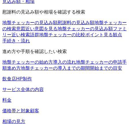
見込み額・相場
慰謝料の見込み額や相場を確認する検索
地盤チェッカーの見込み額
慰謝料の見込み額
地盤チェッカー
の検索意図
近い意図を見る
地盤チェッカーの見込み額ファミ
リー
近い検索語群
地盤チェッカーの比較ポイント
見る観点
手続き・流れ
進め方や手順を確認したい検索
地盤チェッカーの始め方
導入の流れ
地盤チェッカーの申請手
順
進め方
地盤チェッカーの導入までの期間
開始までの目安
飲食店HP制作
サービス全体の内容
料金
価格帯と対象顧客
相場の見方