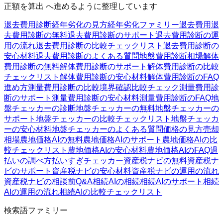
正額を算出 へ進めるように整理しています
退去費用診断
経年劣化の見方
経年劣化ファミリー
退去費用
退
去費用診断の無料
退去費用診断のサポート
退去費用診断の運
用の流れ
退去費用診断の比較チェックリスト
退去費用診断の
安心材料
退去費用診断のよくある質問
地盤費用診断
相場
解体
費用診断の無料
解体費用診断のサポート
解体費用診断の比較
チェックリスト
解体費用診断の安心材料
解体費用診断のFAQ
進め方
測量費用診断の比較
境界確認
比較チェック
測量費用診
断のサポート
測量費用診断の安心材料
測量費用診断のFAQ
地
盤チェッカーの診断
地盤チェッカーの無料
地盤チェッカーの
サポート
地盤チェッカーの比較チェックリスト
地盤チェッカ
ーの安心材料
地盤チェッカーのよくある質問
価格の見方
売却
相場
農地価格AIの無料
農地価格AIのサポート
農地価格AIの比
較チェックリスト
農地価格AIの安心材料
農地価格AIのFAQ
過
払いの調べ方
払いすぎチェッカー
資産税ナビの無料
資産税ナ
ビのサポート
資産税ナビの安心材料
資産税ナビの運用の流れ
資産税ナビの相談前Q&A
相続AIの相続
相続AIのサポート
相続
AIの運用の流れ
相続AIの比較チェックリスト
検索語ファミリー