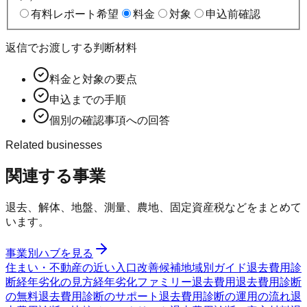
有料レポート希望
料金
対象
申込前確認
返信でお渡しする判断材料
料金と対象の要点
申込までの手順
個別の確認事項への回答
Related businesses
関連する事業
退去、解体、地盤、測量、農地、固定資産税などをまとめて
います。
事業別ハブを見る
住まい・不動産の近い入口
改善候補
地域別ガイド
退去費用診
断
経年劣化の見方
経年劣化ファミリー
退去費用
退去費用診断
の無料
退去費用診断のサポート
退去費用診断の運用の流れ
退