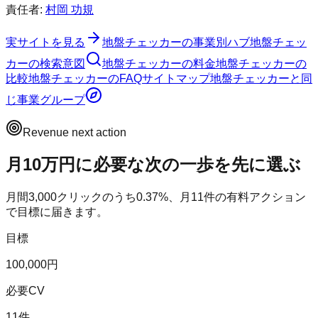
責任者:
村岡 功規
実サイトを見る
地盤チェッカー
の事業別ハブ
地盤チェッ
カー
の検索意図
地盤チェッカー
の料金
地盤チェッカー
の
比較
地盤チェッカー
のFAQ
サイトマップ
地盤チェッカー
と同
じ事業グループ
Revenue next action
月10万円に必要な次の一歩を先に選ぶ
月間
3,000
クリックのうち
0.37
%、月
11
件の有料アクション
で目標に届きます。
目標
100,000円
必要CV
11件