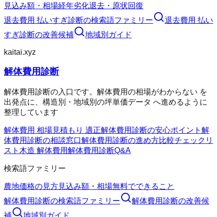
見込み額・相場
経年劣化
退去・原状回復
退去費用 払いすぎ診断
の検索語ファミリー
退去費用 払い
すぎ診断
の改善候補
地域別ガイド
kaitai.xyz
解体費用診断
解体費用診断の入口です。解体費用の相場がわからない を
出発点に、構造別・地域別の坪単価データ へ進めるように
整理しています
解体費用 相場
見積もり 適正
解体費用診断の安心ポイント
解
体費用診断の相談窓口
解体費用診断の進め方
比較チェックリ
スト
木造 解体費用
解体費用診断Q&A
検索語ファミリー
農地価格の見方
見込み額・相場
無料でできること
解体費用診断
の検索語ファミリー
解体費用診断
の改善候
補
地域別ガイド