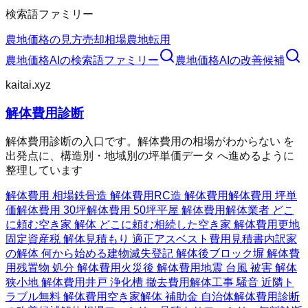
検索語ファミリー
農地価格の見方
売却相場
農地転用
農地価格AI
の検索語ファミリー
農地価格AI
の改善候補
kaitai.xyz
解体費用診断
解体費用診断の入口です。解体費用の相場がわからない を
出発点に、構造別・地域別の坪単価データ へ進めるように
整理しています
解体費用 相場
鉄骨造 解体費用
RC造 解体費用
解体費用 坪単
価
解体費用 30坪
解体費用 50坪
平屋 解体費用
解体業者 どこ
に頼む
空き家 解体 どこに頼む
相続した空き家 解体費用
更地
固定資産税 解体
見積もり 適正
アスベスト費用
見積書内訳
家
の解体 何から始める
建物滅失登記 解体後
ブロック塀 解体費
用
残置物 処分 解体費用
火災後 解体費用
地震 台風 被害 解体
狭小地 解体費用
井戸 浄化槽 撤去費用
解体工事 騒音 近隣ト
ラブル
無料 解体費用
空き家解体 補助金 自治体
解体費用診断