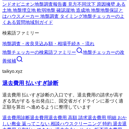
ンドオピニオン
地盤調査報告書 見方
不同沈下 原因
擁壁 ある
土地 地盤
埋立地 軟弱地盤 確認
崖地 造成地 地盤
地盤保証と
は
ハウスメーカー 地盤調査 タイミング
地盤チェッカーのよ
くある質問
地域別ガイド
検索語ファミリー
地盤調査・改良
見込み額・相場
手続き・流れ
地盤チェッカー
の検索語ファミリー
地盤チェッカー
の改
善候補
taikyo.xyz
退去費用 払いすぎ診断
退去費用 払いすぎ診断の入口です。退去費用の請求が高す
ぎる気がする を出発点に、国交省ガイドラインに基づく適
正額を算出 へ進めるように整理しています
退去費用診断
退去費用
退去費用 高額 請求
退去費用 明細 おか
しい
敷金 返ってこない 相談
ハウスクリーニング 特約 退去
退