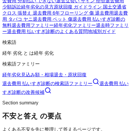
去費用 分割払い できない
退去立会い サイン 拒否
退去費用
少額訴訟
経年劣化の見方
原状回復 ガイドライン 国土交通省
クロス 張替え 退去費用 6年
フローリング 傷 退去費用
退去費
用 タバコ ヤニ
退去費用 ペット 傷
退去費用 払いすぎ診断の
無料
退去費用ファミリー
経年劣化ファミリー
退去時ファミリ
ー
退去費用 払いすぎ診断のよくある質問
地域別ガイド
検索語
経年 劣化 と は
経年 劣化
検索語ファミリー
経年劣化
見込み額・相場
退去・原状回復
退去費用 払いすぎ診断
の検索語ファミリー
退去費用 払い
すぎ診断
の改善候補
Section summary
不安と答え
の要点
よくある不安を先に整理して答えるページです。