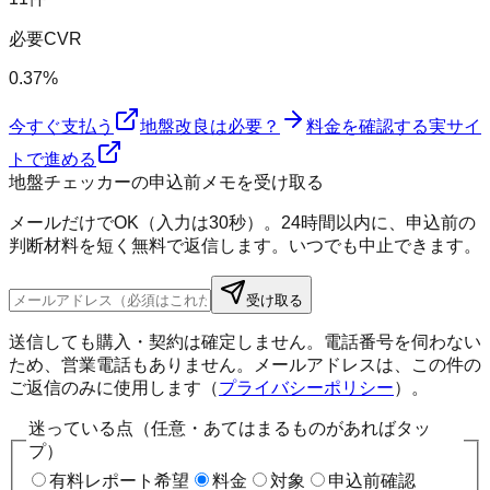
必要CVR
0.37%
今すぐ支払う
地盤改良は必要？
料金を確認する
実サイ
トで進める
地盤チェッカーの申込前メモを受け取る
メールだけでOK（入力は30秒）。24時間以内に、申込前の
判断材料を短く無料で返信します。いつでも中止できます。
受け取る
送信しても購入・契約は確定しません。電話番号を伺わない
ため、営業電話もありません。メールアドレスは、この件の
ご返信のみに使用します（
プライバシーポリシー
）。
迷っている点（任意・あてはまるものがあればタッ
プ）
有料レポート希望
料金
対象
申込前確認