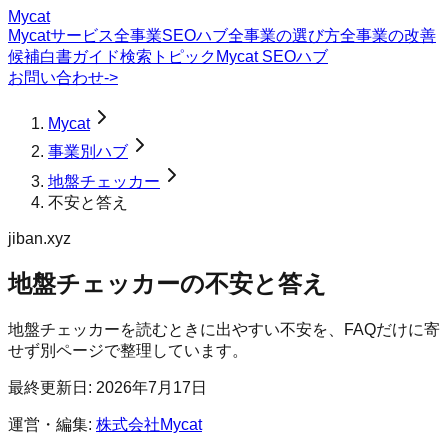
Mycat
Mycatサービス
全事業SEOハブ
全事業の選び方
全事業の改善
候補
白書
ガイド
検索トピック
Mycat SEOハブ
お問い合わせ
->
Mycat
事業別ハブ
地盤チェッカー
不安と答え
jiban.xyz
地盤チェッカー
の
不安と答え
地盤チェッカーを読むときに出やすい不安を、FAQだけに寄
せず別ページで整理しています。
最終更新日:
2026年7月17日
運営・編集:
株式会社Mycat