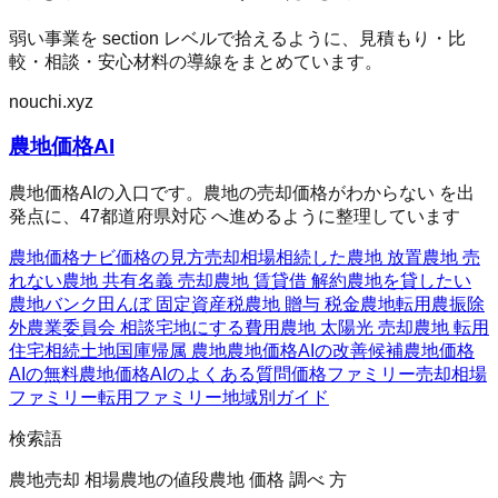
弱い事業を section レベルで拾えるように、見積もり・比
較・相談・安心材料の導線をまとめています。
nouchi.xyz
農地価格AI
農地価格AIの入口です。農地の売却価格がわからない を出
発点に、47都道府県対応 へ進めるように整理しています
農地価格ナビ
価格の見方
売却相場
相続した農地 放置
農地 売
れない
農地 共有名義 売却
農地 賃貸借 解約
農地を貸したい
農地バンク
田んぼ 固定資産税
農地 贈与 税金
農地転用
農振除
外
農業委員会 相談
宅地にする費用
農地 太陽光 売却
農地 転用
住宅
相続土地国庫帰属 農地
農地価格AIの改善候補
農地価格
AIの無料
農地価格AIのよくある質問
価格ファミリー
売却相場
ファミリー
転用ファミリー
地域別ガイド
検索語
農地売却 相場
農地の値段
農地 価格 調べ 方