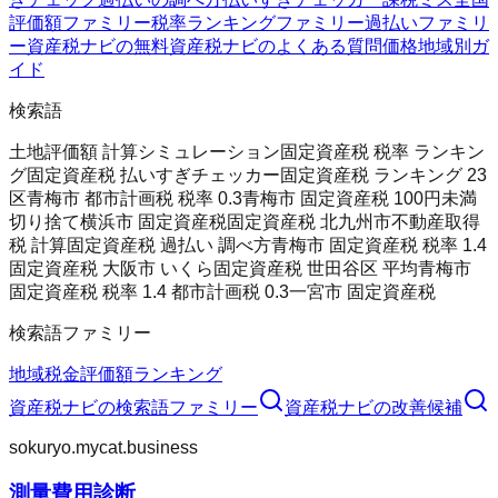
評価額ファミリー
税率ランキングファミリー
過払いファミリ
ー
資産税ナビの無料
資産税ナビのよくある質問
価格
地域別ガ
イド
検索語
土地評価額 計算シミュレーション
固定資産税 税率 ランキン
グ
固定資産税 払いすぎチェッカー
固定資産税 ランキング 23
区
青梅市 都市計画税 税率 0.3
青梅市 固定資産税 100円未満
切り捨て
横浜市 固定資産税
固定資産税 北九州市
不動産取得
税 計算
固定資産税 過払い 調べ方
青梅市 固定資産税 税率 1.4
固定資産税 大阪市 いくら
固定資産税 世田谷区 平均
青梅市
固定資産税 税率 1.4 都市計画税 0.3
一宮市 固定資産税
検索語ファミリー
地域
税金
評価額
ランキング
資産税ナビ
の検索語ファミリー
資産税ナビ
の改善候補
sokuryo.mycat.business
測量費用診断