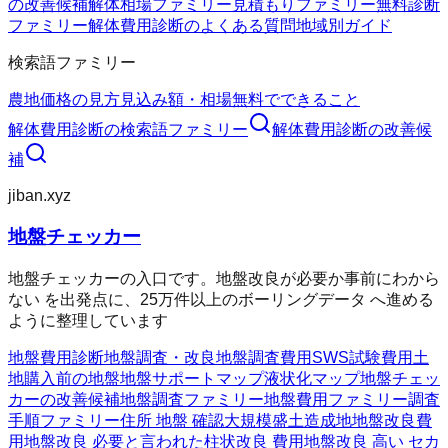
の改善候補
解体相場ファミリー
見積もりファミリー
無料診断
ファミリー
解体費用診断のよくある質問
地域別ガイド
検索語ファミリー
農地価格の見方
見込み額・相場
無料でできること
解体費用診断
の検索語ファミリー
解体費用診断
の改善候
補
jiban.xyz
地盤チェッカー
地盤チェッカーの入口です。地盤改良が必要か事前にわから
ない を出発点に、25万件以上のボーリングデータ へ進める
ように整理しています
地盤費用診断
地盤調査・改良
地盤調査費用
SWS試験費用
土
地購入前の地盤
地盤サポートマップ
液状化マップ
地盤チェッ
カーの改善候補
地盤調査ファミリー
地盤費用ファミリー
調査
手順ファミリー
住所 地盤 確認
大規模盛土造成地
地盤改良費
用
地盤改良 必要と言われた
柱状改良 費用
地盤改良 高い セカ