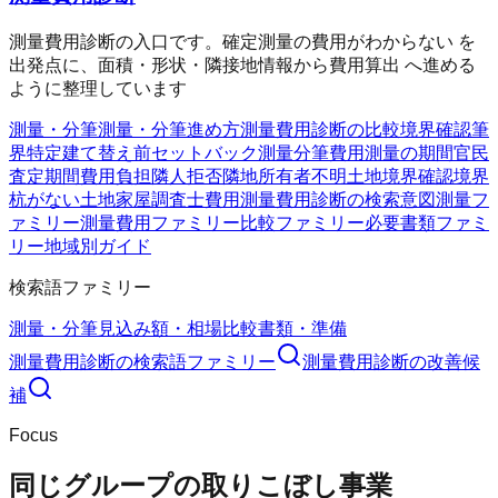
測量費用診断の入口です。確定測量の費用がわからない を
出発点に、面積・形状・隣接地情報から費用算出 へ進める
ように整理しています
測量・分筆
測量・分筆
進め方
測量費用診断の比較
境界確認
筆
界特定
建て替え前
セットバック測量
分筆費用
測量の期間
官民
査定期間
費用負担
隣人拒否
隣地所有者不明
土地境界確認
境界
杭がない
土地家屋調査士費用
測量費用診断の検索意図
測量フ
ァミリー
測量費用ファミリー
比較ファミリー
必要書類ファミ
リー
地域別ガイド
検索語ファミリー
測量・分筆
見込み額・相場
比較
書類・準備
測量費用診断
の検索語ファミリー
測量費用診断
の改善候
補
Focus
同じグループの取りこぼし事業