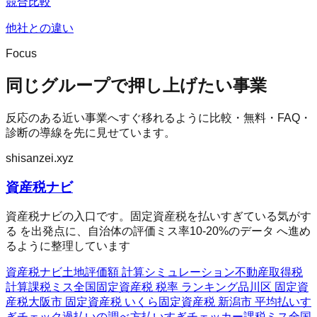
競合比較
他社との違い
Focus
同じグループで押し上げたい事業
反応のある近い事業へすぐ移れるように比較・無料・FAQ・
診断の導線を先に見せています。
shisanzei.xyz
資産税ナビ
資産税ナビの入口です。固定資産税を払いすぎている気がす
る を出発点に、自治体の評価ミス率10-20%のデータ へ進め
るように整理しています
資産税ナビ
土地評価額 計算シミュレーション
不動産取得税
計算
課税ミス全国
固定資産税 税率 ランキング
品川区 固定資
産税
大阪市 固定資産税 いくら
固定資産税 新潟市 平均
払いす
ぎチェック
過払いの調べ方
払いすぎチェッカー
課税ミス全国