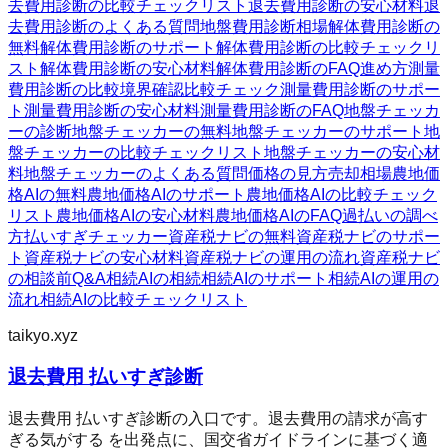
去費用診断の比較チェックリスト
退去費用診断の安心材料
退
去費用診断のよくある質問
地盤費用診断
相場
解体費用診断の
無料
解体費用診断のサポート
解体費用診断の比較チェックリ
スト
解体費用診断の安心材料
解体費用診断のFAQ
進め方
測量
費用診断の比較
境界確認
比較チェック
測量費用診断のサポー
ト
測量費用診断の安心材料
測量費用診断のFAQ
地盤チェッカ
ーの診断
地盤チェッカーの無料
地盤チェッカーのサポート
地
盤チェッカーの比較チェックリスト
地盤チェッカーの安心材
料
地盤チェッカーのよくある質問
価格の見方
売却相場
農地価
格AIの無料
農地価格AIのサポート
農地価格AIの比較チェック
リスト
農地価格AIの安心材料
農地価格AIのFAQ
過払いの調べ
方
払いすぎチェッカー
資産税ナビの無料
資産税ナビのサポー
ト
資産税ナビの安心材料
資産税ナビの運用の流れ
資産税ナビ
の相談前Q&A
相続AIの相続
相続AIのサポート
相続AIの運用の
流れ
相続AIの比較チェックリスト
taikyo.xyz
退去費用 払いすぎ診断
退去費用 払いすぎ診断の入口です。退去費用の請求が高す
ぎる気がする を出発点に、国交省ガイドラインに基づく適