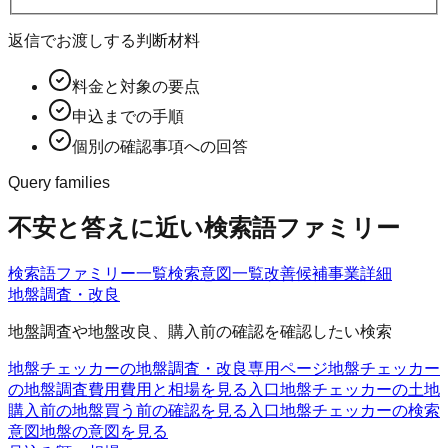
返信でお渡しする判断材料
料金と対象の要点
申込までの手順
個別の確認事項への回答
Query families
不安と答えに近い検索語ファミリー
検索語ファミリー一覧
検索意図一覧
改善候補
事業詳細
地盤調査・改良
地盤調査や地盤改良、購入前の確認を確認したい検索
地盤チェッカーの地盤調査・改良
専用ページ
地盤チェッカー
の地盤調査費用
費用と相場を見る入口
地盤チェッカーの土地
購入前の地盤
買う前の確認を見る入口
地盤チェッカーの検索
意図
地盤の意図を見る