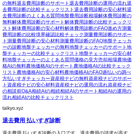
の無料
退去費用診断のサポート
退去費用診断の運用の流れ
退
去費用診断の比較チェックリスト
退去費用診断の安心材料
退
去費用診断のよくある質問
地盤費用診断
相場
解体費用診断の
無料
解体費用診断のサポート
解体費用診断の比較チェックリ
スト
解体費用診断の安心材料
解体費用診断のFAQ
進め方
測量
費用診断の比較
境界確認
比較チェック
測量費用診断のサポー
ト
測量費用診断の安心材料
測量費用診断のFAQ
地盤チェッカ
ーの診断
地盤チェッカーの無料
地盤チェッカーのサポート
地
盤チェッカーの比較チェックリスト
地盤チェッカーの安心材
料
地盤チェッカーのよくある質問
価格の見方
売却相場
農地価
格AIの無料
農地価格AIのサポート
農地価格AIの比較チェック
リスト
農地価格AIの安心材料
農地価格AIのFAQ
過払いの調べ
方
払いすぎチェッカー
資産税ナビの無料
資産税ナビのサポー
ト
資産税ナビの安心材料
資産税ナビの運用の流れ
資産税ナビ
の相談前Q&A
相続AIの相続
相続AIのサポート
相続AIの運用の
流れ
相続AIの比較チェックリスト
taikyo.xyz
退去費用 払いすぎ診断
退去費用 払いすぎ診断の入口です。退去費用の請求が高す