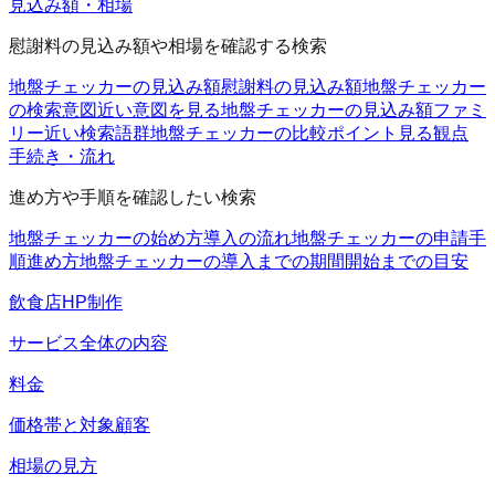
見込み額・相場
慰謝料の見込み額や相場を確認する検索
地盤チェッカーの見込み額
慰謝料の見込み額
地盤チェッカー
の検索意図
近い意図を見る
地盤チェッカーの見込み額ファミ
リー
近い検索語群
地盤チェッカーの比較ポイント
見る観点
手続き・流れ
進め方や手順を確認したい検索
地盤チェッカーの始め方
導入の流れ
地盤チェッカーの申請手
順
進め方
地盤チェッカーの導入までの期間
開始までの目安
飲食店HP制作
サービス全体の内容
料金
価格帯と対象顧客
相場の見方