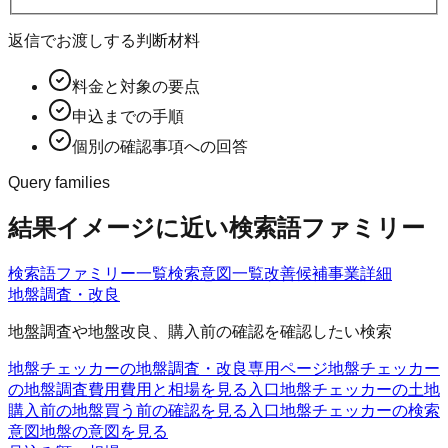
返信でお渡しする判断材料
料金と対象の要点
申込までの手順
個別の確認事項への回答
Query families
結果イメージに近い検索語ファミリー
検索語ファミリー一覧
検索意図一覧
改善候補
事業詳細
地盤調査・改良
地盤調査や地盤改良、購入前の確認を確認したい検索
地盤チェッカーの地盤調査・改良
専用ページ
地盤チェッカー
の地盤調査費用
費用と相場を見る入口
地盤チェッカーの土地
購入前の地盤
買う前の確認を見る入口
地盤チェッカーの検索
意図
地盤の意図を見る