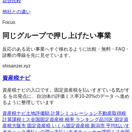
競合比較
他社との違い
Focus
同じグループで押し上げたい事業
反応のある近い事業へすぐ移れるように比較・無料・FAQ・
診断の導線を先に見せています。
shisanzei.xyz
資産税ナビ
資産税ナビの入口です。固定資産税を払いすぎている気がす
る を出発点に、自治体の評価ミス率10-20%のデータ へ進め
るように整理しています
資産税ナビ
土地評価額 計算シミュレーション
不動産取得税
計算
課税ミス全国
固定資産税 税率 ランキング
品川区 固定資
産税
大阪市 固定資産税 いくら
固定資産税 新潟市 平均
払いす
ぎチェック
過払いの調べ方
払いすぎチェッカー
課税ミス全国