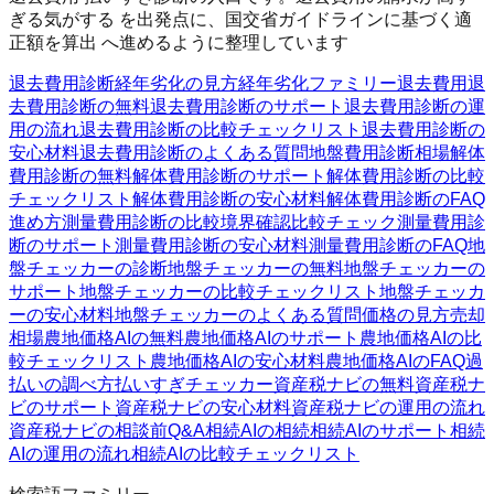
ぎる気がする を出発点に、国交省ガイドラインに基づく適
正額を算出 へ進めるように整理しています
退去費用診断
経年劣化の見方
経年劣化ファミリー
退去費用
退
去費用診断の無料
退去費用診断のサポート
退去費用診断の運
用の流れ
退去費用診断の比較チェックリスト
退去費用診断の
安心材料
退去費用診断のよくある質問
地盤費用診断
相場
解体
費用診断の無料
解体費用診断のサポート
解体費用診断の比較
チェックリスト
解体費用診断の安心材料
解体費用診断のFAQ
進め方
測量費用診断の比較
境界確認
比較チェック
測量費用診
断のサポート
測量費用診断の安心材料
測量費用診断のFAQ
地
盤チェッカーの診断
地盤チェッカーの無料
地盤チェッカーの
サポート
地盤チェッカーの比較チェックリスト
地盤チェッカ
ーの安心材料
地盤チェッカーのよくある質問
価格の見方
売却
相場
農地価格AIの無料
農地価格AIのサポート
農地価格AIの比
較チェックリスト
農地価格AIの安心材料
農地価格AIのFAQ
過
払いの調べ方
払いすぎチェッカー
資産税ナビの無料
資産税ナ
ビのサポート
資産税ナビの安心材料
資産税ナビの運用の流れ
資産税ナビの相談前Q&A
相続AIの相続
相続AIのサポート
相続
AIの運用の流れ
相続AIの比較チェックリスト