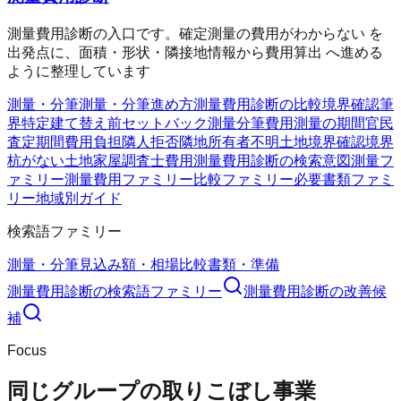
測量費用診断の入口です。確定測量の費用がわからない を
出発点に、面積・形状・隣接地情報から費用算出 へ進める
ように整理しています
測量・分筆
測量・分筆
進め方
測量費用診断の比較
境界確認
筆
界特定
建て替え前
セットバック測量
分筆費用
測量の期間
官民
査定期間
費用負担
隣人拒否
隣地所有者不明
土地境界確認
境界
杭がない
土地家屋調査士費用
測量費用診断の検索意図
測量フ
ァミリー
測量費用ファミリー
比較ファミリー
必要書類ファミ
リー
地域別ガイド
検索語ファミリー
測量・分筆
見込み額・相場
比較
書類・準備
測量費用診断
の検索語ファミリー
測量費用診断
の改善候
補
Focus
同じグループの取りこぼし事業