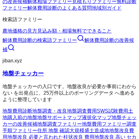
の改善候補
解体相場ファミリー
見積もりファミリー
無料診断
ファミリー
解体費用診断のよくある質問
地域別ガイド
検索語ファミリー
農地価格の見方
見込み額・相場
無料でできること
解体費用診断
の検索語ファミリー
解体費用診断
の改善候
補
jiban.xyz
地盤チェッカー
地盤チェッカーの入口です。地盤改良が必要か事前にわから
ない を出発点に、25万件以上のボーリングデータ へ進める
ように整理しています
地盤費用診断
地盤調査・改良
地盤調査費用
SWS試験費用
土
地購入前の地盤
地盤サポートマップ
液状化マップ
地盤チェッ
カーの改善候補
地盤調査ファミリー
地盤費用ファミリー
調査
手順ファミリー
住所 地盤 確認
大規模盛土造成地
地盤改良費
用
地盤改良 必要と言われた
柱状改良 費用
地盤改良 高い セカ