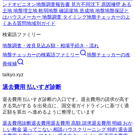
ンドオピニオン
地盤調査報告書 見方
不同沈下 原因
擁壁 ある
土地 地盤
埋立地 軟弱地盤 確認
崖地 造成地 地盤
地盤保証と
は
ハウスメーカー 地盤調査 タイミング
地盤チェッカーのよ
くある質問
地域別ガイド
検索語ファミリー
地盤調査・改良
見込み額・相場
手続き・流れ
地盤チェッカー
の検索語ファミリー
地盤チェッカー
の改
善候補
taikyo.xyz
退去費用 払いすぎ診断
退去費用 払いすぎ診断の入口です。退去費用の請求が高す
ぎる気がする を出発点に、国交省ガイドラインに基づく適
正額を算出 へ進めるように整理しています
退去費用診断
退去費用
退去費用 高額 請求
退去費用 明細 おか
しい
敷金 返ってこない 相談
ハウスクリーニング 特約 退去
退