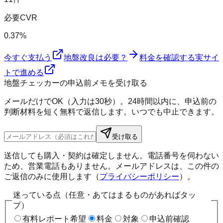
必要CVR
0.37%
今すぐ支払う
地盤改良は必要？
料金を確認する
実サイ
トで進める
地盤チェッカーの申込前メモを受け取る
メールだけでOK（入力は30秒）。24時間以内に、申込前の
判断材料を短く無料で返信します。いつでも中止できます。
受け取る
送信しても購入・契約は確定しません。電話番号を伺わない
ため、営業電話もありません。メールアドレスは、この件の
ご返信のみに使用します（
プライバシーポリシー
）。
迷っている点（任意・あてはまるものがあればタッ
プ）
有料レポート希望
料金
対象
申込前確認