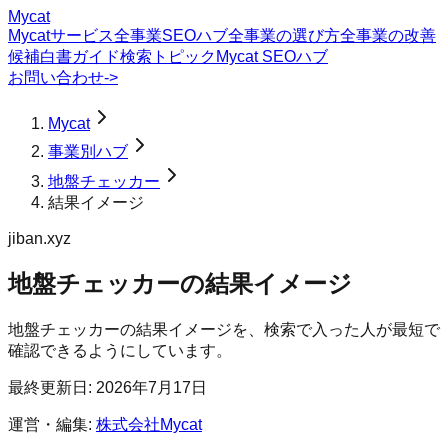
Mycat
Mycatサービス
全事業SEOハブ
全事業の選び方
全事業の改善
候補
白書
ガイド
検索トピック
Mycat SEOハブ
お問い合わせ
->
Mycat
事業別ハブ
地盤チェッカー
結果イメージ
jiban.xyz
地盤チェッカー
の
結果イメージ
地盤チェッカーの結果イメージを、検索で入った人が最短で
確認できるようにしています。
最終更新日:
2026年7月17日
運営・編集:
株式会社Mycat