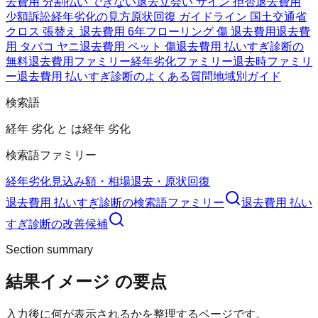
去費用 分割払い できない
退去立会い サイン 拒否
退去費用
少額訴訟
経年劣化の見方
原状回復 ガイドライン 国土交通省
クロス 張替え 退去費用 6年
フローリング 傷 退去費用
退去費
用 タバコ ヤニ
退去費用 ペット 傷
退去費用 払いすぎ診断の
無料
退去費用ファミリー
経年劣化ファミリー
退去時ファミリ
ー
退去費用 払いすぎ診断のよくある質問
地域別ガイド
検索語
経年 劣化 と は
経年 劣化
検索語ファミリー
経年劣化
見込み額・相場
退去・原状回復
退去費用 払いすぎ診断
の検索語ファミリー
退去費用 払い
すぎ診断
の改善候補
Section summary
結果イメージ
の要点
入力後に何が表示されるかを整理するページです。