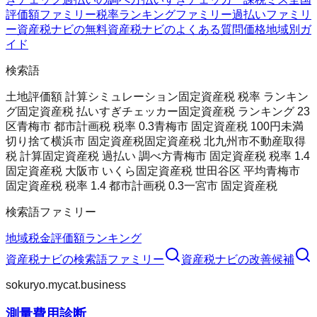
評価額ファミリー
税率ランキングファミリー
過払いファミリ
ー
資産税ナビの無料
資産税ナビのよくある質問
価格
地域別ガ
イド
検索語
土地評価額 計算シミュレーション
固定資産税 税率 ランキン
グ
固定資産税 払いすぎチェッカー
固定資産税 ランキング 23
区
青梅市 都市計画税 税率 0.3
青梅市 固定資産税 100円未満
切り捨て
横浜市 固定資産税
固定資産税 北九州市
不動産取得
税 計算
固定資産税 過払い 調べ方
青梅市 固定資産税 税率 1.4
固定資産税 大阪市 いくら
固定資産税 世田谷区 平均
青梅市
固定資産税 税率 1.4 都市計画税 0.3
一宮市 固定資産税
検索語ファミリー
地域
税金
評価額
ランキング
資産税ナビ
の検索語ファミリー
資産税ナビ
の改善候補
sokuryo.mycat.business
測量費用診断