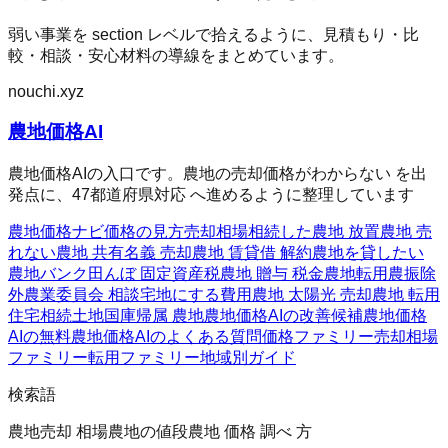
弱い事業を section レベルで拾えるように、見積もり・比
較・相談・安心材料の導線をまとめています。
nouchi.xyz
農地価格AI
農地価格AIの入口です。農地の売却価格がわからない を出
発点に、47都道府県対応 へ進めるように整理しています
農地価格ナビ
価格の見方
売却相場
相続した農地 放置
農地 売
れない
農地 共有名義 売却
農地 賃貸借 解約
農地を貸したい
農地バンク
田んぼ 固定資産税
農地 贈与 税金
農地転用
農振除
外
農業委員会 相談
宅地にする費用
農地 太陽光 売却
農地 転用
住宅
相続土地国庫帰属 農地
農地価格AIの改善候補
農地価格
AIの無料
農地価格AIのよくある質問
価格ファミリー
売却相場
ファミリー
転用ファミリー
地域別ガイド
検索語
農地売却 相場
農地の値段
農地 価格 調べ 方