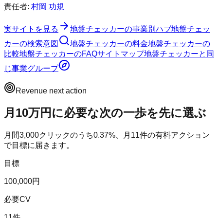
責任者:
村岡 功規
実サイトを見る
地盤チェッカー
の事業別ハブ
地盤チェッ
カー
の検索意図
地盤チェッカー
の料金
地盤チェッカー
の
比較
地盤チェッカー
のFAQ
サイトマップ
地盤チェッカー
と同
じ事業グループ
Revenue next action
月10万円に必要な次の一歩を先に選ぶ
月間
3,000
クリックのうち
0.37
%、月
11
件の有料アクション
で目標に届きます。
目標
100,000円
必要CV
11件