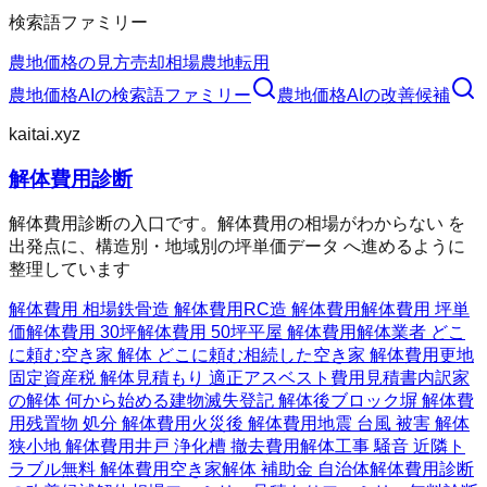
検索語ファミリー
農地価格の見方
売却相場
農地転用
農地価格AI
の検索語ファミリー
農地価格AI
の改善候補
kaitai.xyz
解体費用診断
解体費用診断の入口です。解体費用の相場がわからない を
出発点に、構造別・地域別の坪単価データ へ進めるように
整理しています
解体費用 相場
鉄骨造 解体費用
RC造 解体費用
解体費用 坪単
価
解体費用 30坪
解体費用 50坪
平屋 解体費用
解体業者 どこ
に頼む
空き家 解体 どこに頼む
相続した空き家 解体費用
更地
固定資産税 解体
見積もり 適正
アスベスト費用
見積書内訳
家
の解体 何から始める
建物滅失登記 解体後
ブロック塀 解体費
用
残置物 処分 解体費用
火災後 解体費用
地震 台風 被害 解体
狭小地 解体費用
井戸 浄化槽 撤去費用
解体工事 騒音 近隣ト
ラブル
無料 解体費用
空き家解体 補助金 自治体
解体費用診断