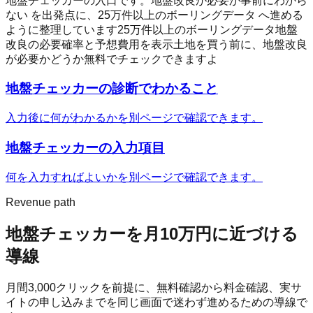
地盤チェッカーの入口です。地盤改良が必要か事前にわから
ない を出発点に、25万件以上のボーリングデータ へ進める
ように整理しています
25万件以上のボーリングデータ
地盤
改良の必要確率と予想費用を表示
土地を買う前に、地盤改良
が必要かどうか無料でチェックできますよ
地盤チェッカー
の診断でわかること
入力後に何がわかるかを別ページで確認できます。
地盤チェッカー
の入力項目
何を入力すればよいかを別ページで確認できます。
Revenue path
地盤チェッカー
を月10万円に近づける
導線
月間
3,000
クリックを前提に、無料確認から料金確認、実サ
イトの申し込みまでを同じ画面で迷わず進めるための導線で